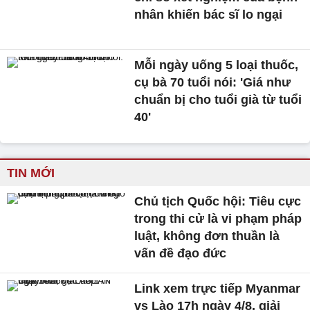
nhân khiến bác sĩ lo ngại
Mỗi ngày uống 5 loại thuốc,
cụ bà 70 tuổi nói: 'Giá như
chuẩn bị cho tuổi già từ tuổi
40'
TIN MỚI
Chủ tịch Quốc hội: Tiêu cực
trong thi cử là vi phạm pháp
luật, không đơn thuần là
vấn đề đạo đức
Link xem trực tiếp Myanmar
vs Lào 17h ngày 4/8, giải