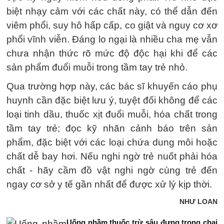
biệt nhạy cảm với các chất này, có thể dẫn đến
viêm phổi, suy hô hấp cấp, co giật và nguy cơ xơ
phổi vĩnh viễn. Đáng lo ngại là nhiều cha mẹ vẫn
chưa nhận thức rõ mức độ độc hại khi để các
sản phẩm đuổi muỗi trong tầm tay trẻ nhỏ.
Qua trường hợp này, các bác sĩ khuyến cáo phụ
huynh cần đặc biệt lưu ý, tuyệt đối không để các
loại tinh dầu, thuốc xịt đuổi muỗi, hóa chất trong
tầm tay trẻ; đọc kỹ nhãn cảnh báo trên sản
phẩm, đặc biệt với các loại chứa dung môi hoặc
chất dễ bay hơi. Nếu nghi ngờ trẻ nuốt phải hóa
chất - hãy cầm đồ vật nghi ngờ cùng trẻ đến
ngay cơ sở y tế gần nhất để được xử lý kịp thời.
NHƯ LOAN
Uống nhầm thuốc trừ sâu đựng trong chai