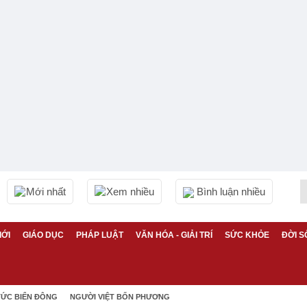
Mới nhất
Xem nhiều
Bình luận nhiều
IỚI
GIÁO DỤC
PHÁP LUẬT
VĂN HÓA - GIẢI TRÍ
SỨC KHỎE
ĐỜI S
TỨC BIỂN ĐÔNG
NGƯỜI VIỆT BỐN PHƯƠNG