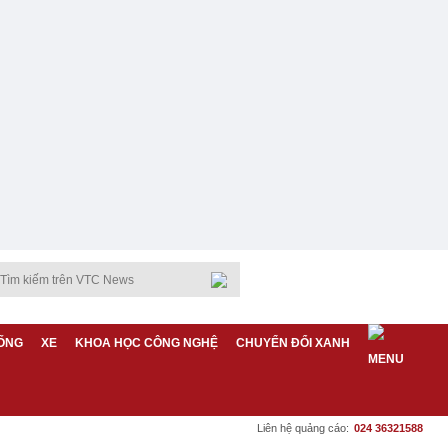
ỐNG
XE
KHOA HỌC CÔNG NGHỆ
CHUYỂN ĐỔI XANH
Liên hệ quảng cáo:
024 36321588