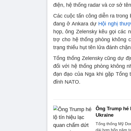
điện, hệ thống radar và cơ sở tên
Các cuộc tấn công diễn ra trong
đang ở Ankara dự
Hội nghị thư
họp, ông Zelensky kêu gọi các 
trợ cho hệ thống phòng không củ
trạng thiếu hụt tên lửa đánh chặ
Tổng thống Zelensky cũng dự địn
đối với hệ thống phòng không n
đạn đạo của Nga khi gặp Tổng 
đỉnh NATO.
Ông Trump hé l
Ukraine
Tổng thống Mỹ Don
dài hơn bốn năm tạ