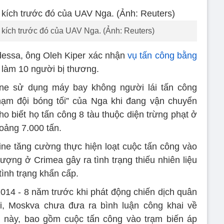
p kích trước đó của UAV Nga. (Ảnh: Reuters)
dessa, ông Oleh Kiper xác nhận
vụ tấn công bằng
làm 10 người bị thương.
ine sử dụng máy bay không người lái tấn công
hạm đội bóng tối” của Nga khi đang vận chuyển
ho biết họ tấn công 8 tàu thuộc diện trừng phạt ở
hoảng 7.000 tấn.
ne tăng cường thực hiện loạt cuộc tấn công vào
ượng ở Crimea gây ra tình trạng thiếu nhiên liệu
tình trạng khẩn cấp.
14 - 8 năm trước khi phát động chiến dịch quân
tại, Moskva chưa đưa ra bình luận công khai về
n này, bao gồm cuộc tấn công vào trạm biến áp