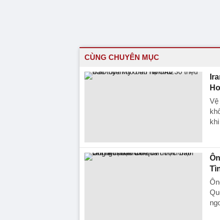
CÙNG CHUYÊN MỤC
Ir
Ho
Vệ 
khô
khi
Ôn
Tì
Ôn
Quố
ngo