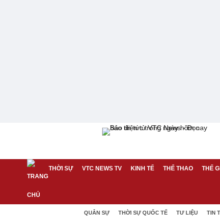
THỜI SỰ
VTC NEWS TV
KINH TẾ
THỂ THAO
THẾ G
QUÂN SỰ
THỜI SỰ QUỐC TẾ
TƯ LIỆU
TIN 