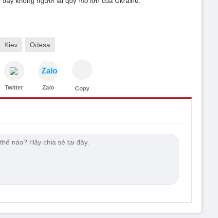
bay không người lái quy mô lớn của Ukraine.
Kiev
Odesa
Zalo
Twitter
Zalo
Copy