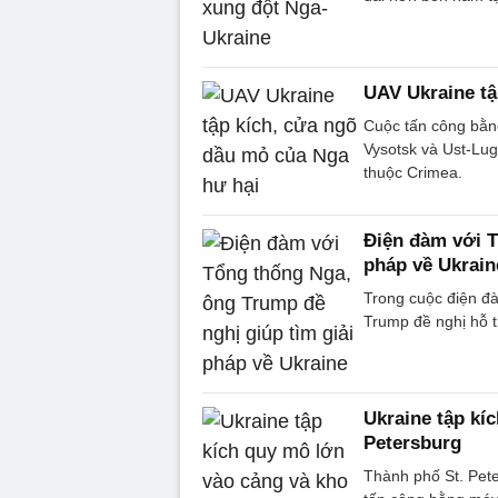
UAV Ukraine tậ
Cuộc tấn công bằng
Vysotsk và Ust-Lug
thuộc Crimea.
Điện đàm với T
pháp về Ukrain
Trong cuộc điện đ
Trump đề nghị hỗ t
Ukraine tập kí
Petersburg
Thành phố St. Pete