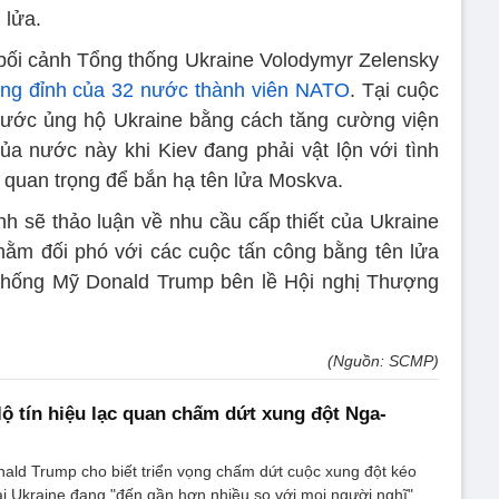
 lửa.
 bối cảnh Tổng thống Ukraine Volodymyr Zelensky
ợng đỉnh của 32 nước thành viên NATO
. Tại cuộc
nước ủng hộ Ukraine bằng cách tăng cường viện
a nước này khi Kiev đang phải vật lộn với tình
n quan trọng để bắn hạ tên lửa Moskva.
h sẽ thảo luận về nhu cầu cấp thiết của Ukraine
hằm đối phó với các cuộc tấn công bằng tên lửa
thống Mỹ Donald Trump bên lề Hội nghị Thượng
(Nguồn: SCMP)
ộ tín hiệu lạc quan chấm dứt xung đột Nga-
ald Trump cho biết triển vọng chấm dứt cuộc xung đột kéo
i Ukraine đang "đến gần hơn nhiều so với mọi người nghĩ".