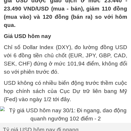
giá USD được giao dịch ở mức 23.440 -
23.490 VND/USD (mua - bán), giảm 110 đồng
(mua vào) và 120 đồng (bán ra) so với hôm
qua.
Giá USD hôm nay
Chỉ số Dollar Index (DXY), đo lường đồng USD
với 6 đồng tiền chủ chốt (EUR, JPY, GBP, CAD,
SEK, CHF) đứng ở mức 101,94 điểm, không đổi
so với phiên trước đó.
USD không có nhiều biến động trước thềm cuộc
họp chính sách của Cục Dự trữ liên bang Mỹ
(Fed) vào ngày 1/2 tới đây.
Tỷ giá USD hôm nay đi ngang.