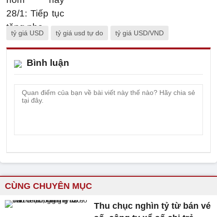
tỷ giá USD
tỷ giá usd tự do
tỷ giá USD/VND
Bình luận
CÙNG CHUYÊN MỤC
Thu chục nghìn tỷ từ bán vé