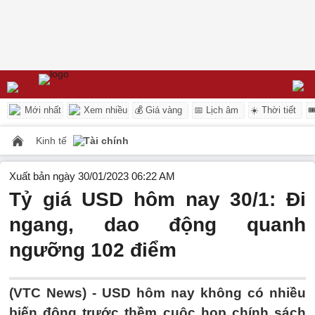
Mới nhất
Xem nhiều
💰 Giá vàng
📅 Lịch âm
☀️ Thời tiết

Kinh tế
Tài chính
Xuất bản ngày 30/01/2023 06:22 AM
Tỷ giá USD hôm nay 30/1: Đi
ngang, dao động quanh
ngưỡng 102 điểm
(VTC News) -
USD hôm nay không có nhiều
biến động trước thềm cuộc họp chính sách