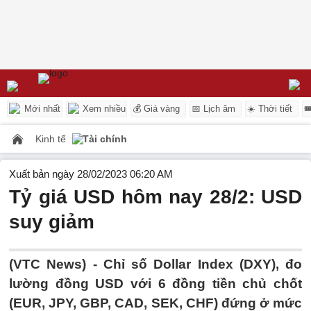
Mới nhất
Xem nhiều
💰 Giá vàng
📅 Lịch âm
☀️ Thời tiết

Kinh tế
Tài chính
Xuất bản ngày 28/02/2023 06:20 AM
Tỷ giá USD hôm nay 28/2: USD
suy giảm
(VTC News) -
Chỉ số Dollar Index (DXY), đo
lường đồng USD với 6 đồng tiền chủ chốt
(EUR, JPY, GBP, CAD, SEK, CHF) đứng ở mức