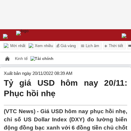
Mới nhất
Xem nhiều
💰 Giá vàng
📅 Lịch âm
☀️ Thời tiết

Kinh tế
Tài chính
Xuất bản ngày 20/11/2022 08:39 AM
Tỷ giá USD hôm nay 20/11:
Phục hồi nhẹ
(VTC News) -
Giá USD hôm nay phục hồi nhẹ,
chỉ số US Dollar Index (DXY) đo lường biến
động đồng bạc xanh với 6 đồng tiền chủ chốt