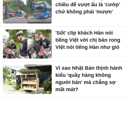
chiều để vượt ẩu là 'cướp'
chứ không phải 'mượn'
'Sốt' clip khách Hàn nói
tiếng Việt với chị bán rong
Việt nói tiếng Hàn như gió
Vì sao Nhật Bản thịnh hành
kiểu 'quầy hàng không
người bán' mà chẳng sợ
mất mát?