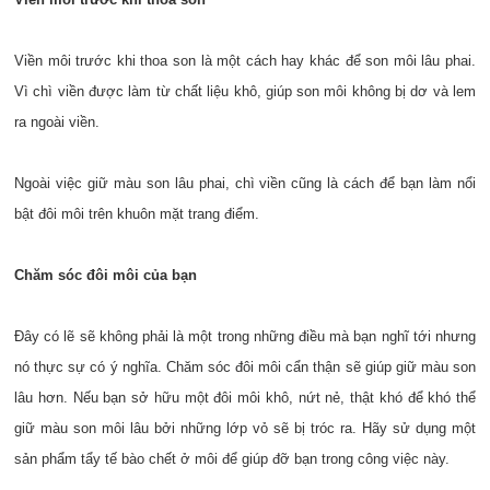
Viền môi trước khi thoa son là một cách hay khác để son môi lâu phai.
Vì chì viền được làm từ chất liệu khô, giúp son môi không bị dơ và lem
ra ngoài viền.
Ngoài việc giữ màu son lâu phai, chì viền cũng là cách để bạn làm nổi
bật đôi môi trên khuôn mặt trang điểm.
Chăm sóc đôi môi của bạn
Đây có lẽ sẽ không phải là một trong những điều mà bạn nghĩ tới nhưng
nó thực sự có ý nghĩa. Chăm sóc đôi môi cẩn thận sẽ giúp giữ màu son
lâu hơn. Nếu bạn sở hữu một đôi môi khô, nứt nẻ, thật khó để khó thể
giữ màu son môi lâu bởi những lớp vỏ sẽ bị tróc ra. Hãy sử dụng một
sản phẩm tẩy tế bào chết ở môi để giúp đỡ bạn trong công việc này.