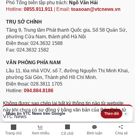
Phó Tổng biên tập phụ trách:
Ngô Văn Hải
Hotline:
0855.911.911
| Email:
toasoan@vtcnews.vn
TRỤ SỞ CHÍNH
Tầng 9, Trung tâm Phát thanh Quốc gia, Số 58 Quán Sứ,
phường Cửa Nam, thành phố Hà Nội
Điện thoại: 024.3632 1588
Fax: 024.3632 1582
VĂN PHÒNG PHÍA NAM
Lầu 11, tòa nhà VOV, số 7, đường Nguyễn Thị Minh Khai,
phường Sài Gòn, Thành phố Hồ Chí Minh.
Điện thoại: 028.3811 1705
Hotline:
094.884.8186
Không được sao chép lại bất kỳ thông tin nào từ website
này khi chưa có sự đồng ý bằng văn bản của Báo Điện tử
Nhận tin VTC News trên Google
×
Theo dõi
VTC News
Trang chủ
Xem nhiều
Bình luận
Chia sẻ
Cỡ chữ