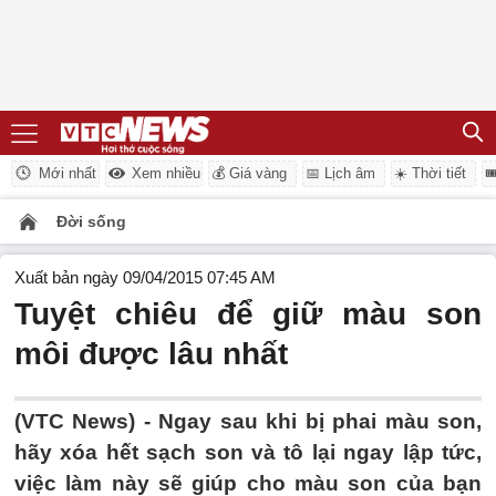
Mới nhất
Xem nhiều
💰 Giá vàng
📅 Lịch âm
☀️ Thời tiết

Đời sống
Xuất bản ngày 09/04/2015 07:45 AM
Tuyệt chiêu để giữ màu son
môi được lâu nhất
(VTC News) - Ngay sau khi bị phai màu son,
hãy xóa hết sạch son và tô lại ngay lập tức,
việc làm này sẽ giúp cho màu son của bạn