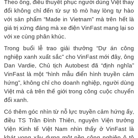
Theo ông, điều thuyết phục người dùng Việt thay
đổi không chỉ đến từ sự tò mò hay lòng tự hào
với sản phẩm “Made in Vietnam” mà trên hết là
giá trị xứng đáng mà xe điện VinFast mang lại so
với xe cùng phân khúc.
Trong buổi lễ trao giải thưởng “Dự án công
nghiệp xanh xuất sắc” cho VinFast mới đây, ông
Dan Vardie, Chủ tịch Autobest đã “định nghĩa”
VinFast là một “hình mẫu điển hình truyền cảm
hứng”, không chỉ cho doanh nghiệp, người dùng
Việt mà cả trên thế giới trong công cuộc chuyển
đổi xanh.
Có thêm góc nhìn từ nỗ lực truyền cảm hứng ấy,
điều TS Trần Đình Thiên, nguyên Viện trưởng
Viện Kinh tế Việt Nam nhìn thấy ở VinFast là
khát vọng xây dựng một nền công nghiệp ô tô