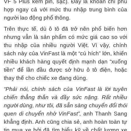
VF 5 Plus kèm pin, sạc). Đây là khoản chi phù
hợp ngay cả với mức thu nhập trung bình của
người lao động phổ thông.
Trên thực tế, dù ô tô đã trở nên phổ biến hơn
nhưng vẫn là sản phẩm có mức giá cao so với
thu nhập của nhiều người Việt. Vì vậy, chính
sách này của VinFast là một “cú hích” lớn, khiến
nhiều khách hàng quyết định mạnh dạn “xuống
tiền” để lần đầu được sở hữu ô tô điện, hoặc
thay thế cho chiếc xe đang dùng.
“Phải nói, chính sách của VinFast là lời tuyên
chiến thẳng thắn và đầy sức nặng. Rất nhiều
người dùng, như tôi, đã sẵn sàng chuyển đổi thói
quen di chuyển nhờ VinFast”,
anh Thanh Sang
khẳng định. Anh cũng chia sẻ, anh hoàn toàn tự
tin mua xe bởi đã tìm hiểu kỹ về chất lượng xe