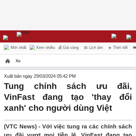
Mới nhất
Xem nhiều
💰 Giá vàng
📅 Lịch âm
☀️ Thời tiết

Xe
Xuất bản ngày 29/03/2024 05:42 PM
Tung chính sách ưu đãi,
VinFast đang tạo 'thay đổi
xanh' cho người dùng Việt
(VTC News) -
Với việc tung ra các chính sách
ưu đãi vượt mọi tiền lệ, VinFast đang tạo