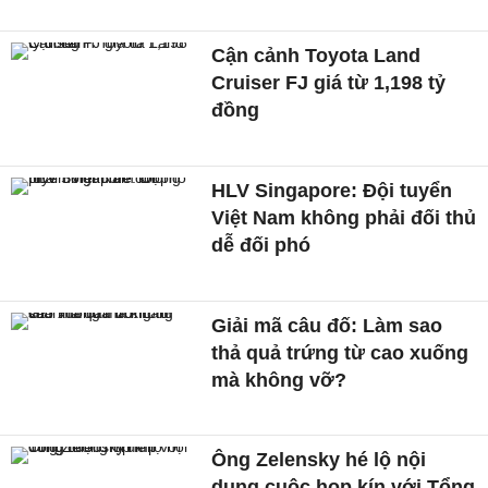
Cận cảnh Toyota Land
Cruiser FJ giá từ 1,198 tỷ
đồng
HLV Singapore: Đội tuyển
Việt Nam không phải đối thủ
dễ đối phó
Giải mã câu đố: Làm sao
thả quả trứng từ cao xuống
mà không vỡ?
Ông Zelensky hé lộ nội
dung cuộc họp kín với Tổng