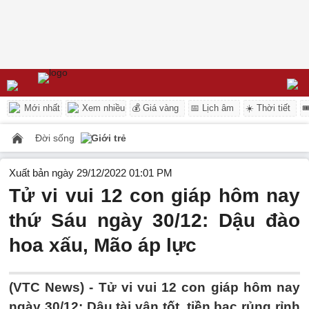
Mới nhất
Xem nhiều
💰 Giá vàng
📅 Lịch âm
☀️ Thời tiết

Đời sống
Giới trẻ
Xuất bản ngày 29/12/2022 01:01 PM
Tử vi vui 12 con giáp hôm nay
thứ Sáu ngày 30/12: Dậu đào
hoa xấu, Mão áp lực
(VTC News) -
Tử vi vui 12 con giáp hôm nay
ngày 30/12: Dậu tài vận tốt, tiền bạc rủng rỉnh