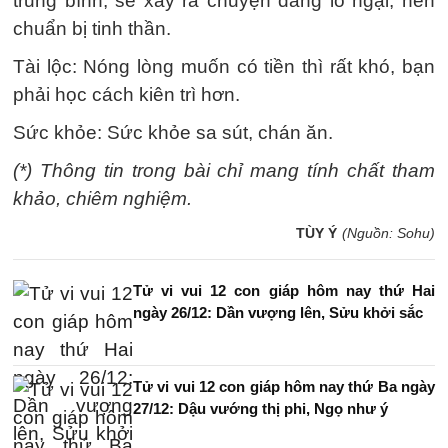
trung bình, sẽ xảy ra chuyện đáng lo ngại, nên
chuẩn bị tinh thần.
Tài lộc: Nóng lòng muốn có tiền thì rất khó, bạn
phải học cách kiên trì hơn.
Sức khỏe: Sức khỏe sa sút, chán ăn.
(*) Thông tin trong bài chỉ mang tính chất tham
khảo, chiêm nghiệm.
TÙY Ý
(Nguồn: Sohu)
Tử vi vui 12 con giáp hôm nay thứ Hai
ngày 26/12: Dần vượng lên, Sửu khởi sắc
Tử vi vui 12 con giáp hôm nay thứ Ba ngày
27/12: Dậu vướng thị phi, Ngọ như ý