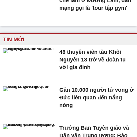
chè lam ở Đường Lâm, dân
mạng gọi là 'tour tập gym'
TIN MỚI
48 thuyền viên tàu Khôi
Nguyên 18 trở về đoàn tụ
với gia đình
Gần 10.000 người tử vong ở
Đức liên quan đến nắng
nóng
Trưởng Ban Tuyên giáo và
Dân vận Trung ương: Báo