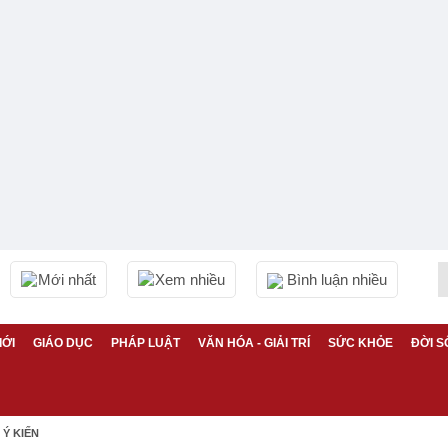
Mới nhất
Xem nhiều
Bình luận nhiều
IỚI
GIÁO DỤC
PHÁP LUẬT
VĂN HÓA - GIẢI TRÍ
SỨC KHỎE
ĐỜI S
Ý KIẾN