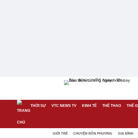
THỜI SỰ
VTC NEWS TV
KINH TẾ
THỂ THAO
THẾ G
GIỚI TRẺ
CHUYỆN BỐN PHƯƠNG
GIA ĐÌNH