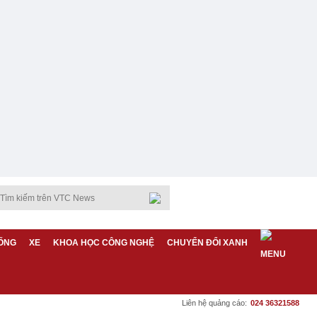
ỐNG
XE
KHOA HỌC CÔNG NGHỆ
CHUYỂN ĐỔI XANH
Liên hệ quảng cáo:
024 36321588