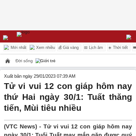
Mới nhất
Xem nhiều
💰 Giá vàng
📅 Lịch âm
☀️ Thời tiết

Đời sống
Giới trẻ
Xuất bản ngày 29/01/2023 07:39 AM
Tử vi vui 12 con giáp hôm nay
thứ Hai ngày 30/1: Tuất thăng
tiến, Mùi tiêu nhiều
(VTC News) -
Tử vi vui 12 con giáp hôm nay
ngày 30/1: Tuổi Tuất may mắn gặp được quý