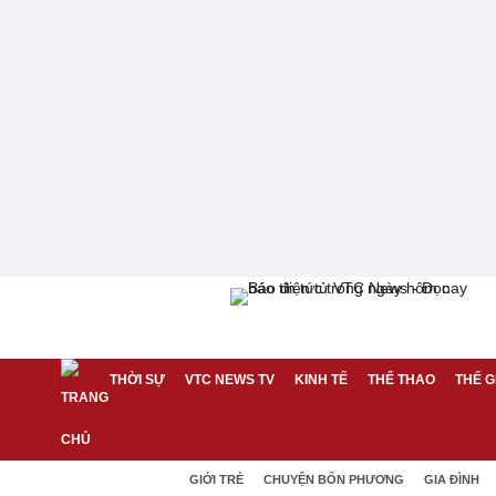
THỜI SỰ
VTC NEWS TV
KINH TẾ
THỂ THAO
THẾ G
GIỚI TRẺ
CHUYỆN BỐN PHƯƠNG
GIA ĐÌNH