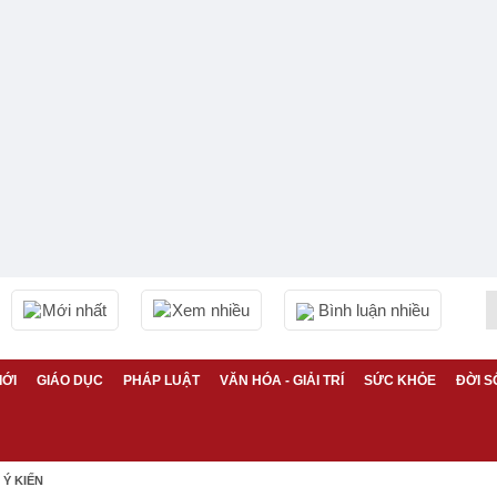
Mới nhất
Xem nhiều
Bình luận nhiều
IỚI
GIÁO DỤC
PHÁP LUẬT
VĂN HÓA - GIẢI TRÍ
SỨC KHỎE
ĐỜI S
Ý KIẾN