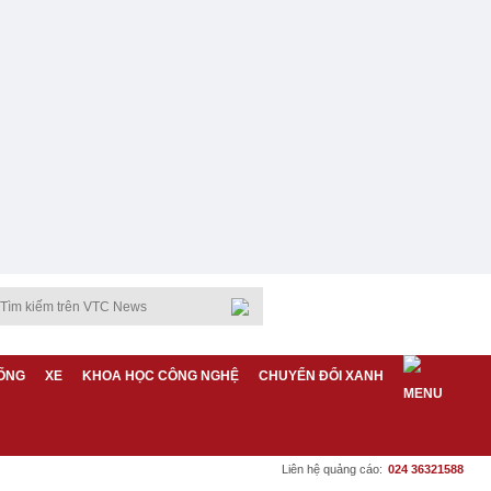
ỐNG
XE
KHOA HỌC CÔNG NGHỆ
CHUYỂN ĐỔI XANH
Liên hệ quảng cáo:
024 36321588