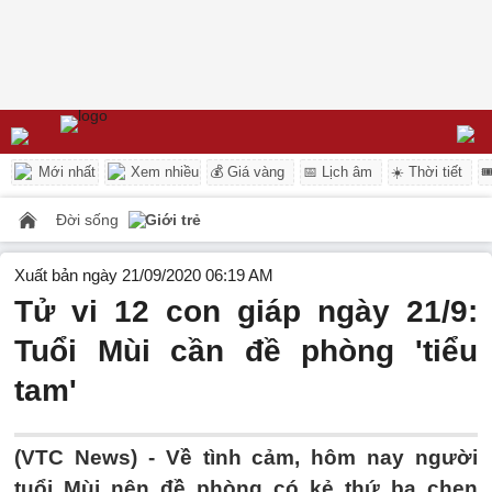
Mới nhất
Xem nhiều
💰 Giá vàng
📅 Lịch âm
☀️ Thời tiết

Đời sống
Giới trẻ
Xuất bản ngày 21/09/2020 06:19 AM
Tử vi 12 con giáp ngày 21/9:
Tuổi Mùi cần đề phòng 'tiểu
tam'
(VTC News) -
Về tình cảm, hôm nay người
tuổi Mùi nên đề phòng có kẻ thứ ba chen