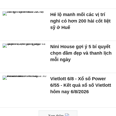
Hé lộ manh mối các vị trí
nghi có hơn 200 hài cốt liệt
sỹ ở Huế
Nini House gợi ý 5 bí quyết
chọn đầm đẹp và thanh lịch
mỗi ngày
Vietlott 6/8 - Xổ số Power
6/55 - Kết quả xổ số Vietlott
hôm nay 6/8/2026
Xem thêm