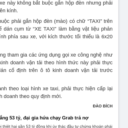
i xe này không bắt buộc gắn hộp đèn nhưng phải
ên kính.
 buộc phải gắn hộp đèn (mào) có chữ “TAXI” trên
ể dán cụm từ “XE TAXI” làm bằng vật liệu phản
nh phía sau xe, với kích thước tối thiểu là 6x20
ang tham gia các ứng dụng gọi xe công nghệ như
kinh doanh vận tải theo hình thức này phải thực
dán cố định trên ô tô kinh doanh vận tải trước
h theo loại hình xe taxi, phải thực hiện cấp lại
nh doanh theo quy định mới.
ĐÀO BÍCH
ắng 53 tỷ, đại gia hứa chạy Grab trả nợ
 thiệt hại gần 53 tỷ đồng khi ủy thác đầu tư chứng khoán phái