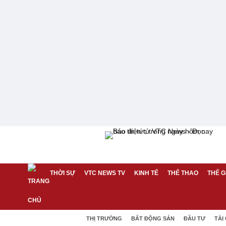
THỜI SỰ
VTC NEWS TV
KINH TẾ
THỂ THAO
THẾ G
THỊ TRƯỜNG
BẤT ĐỘNG SẢN
ĐẦU TƯ
TÀI