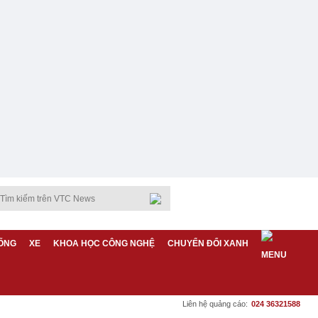
ỐNG
XE
KHOA HỌC CÔNG NGHỆ
CHUYỂN ĐỔI XANH
Liên hệ quảng cáo:
024 36321588