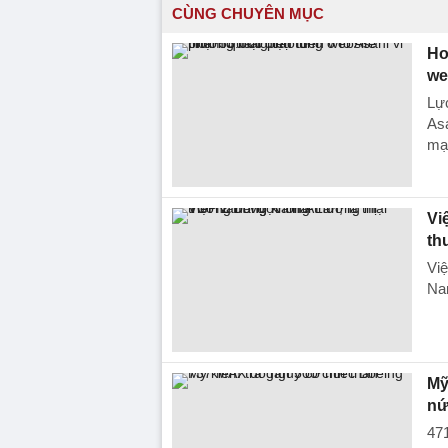
CÙNG CHUYÊN MỤC
Hơ
we
Lực
Asa
mại
Vi
th
Việ
Nam
Mỹ
nứ
47