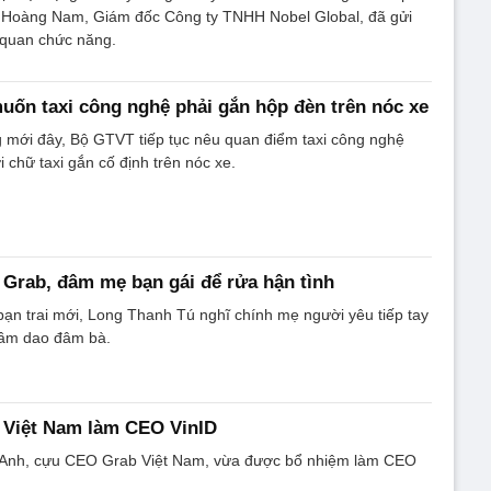
 Hoàng Nam, Giám đốc Công ty TNHH Nobel Global, đã gửi
 quan chức năng.
ốn taxi công nghệ phải gắn hộp đèn trên nóc xe
 mới đây, Bộ GTVT tiếp tục nêu quan điểm taxi công nghệ
 chữ taxi gắn cố định trên nóc xe.
ế Grab, đâm mẹ bạn gái để rửa hận tình
ạn trai mới, Long Thanh Tú nghĩ chính mẹ người yêu tiếp tay
cầm dao đâm bà.
Việt Nam làm CEO VinID
Anh, cựu CEO Grab Việt Nam, vừa được bổ nhiệm làm CEO