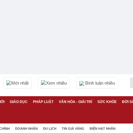
Mới nhất
Xem nhiều
Bình luận nhiều
IỚI
GIÁO DỤC
PHÁP LUẬT
VĂN HÓA - GIẢI TRÍ
SỨC KHỎE
ĐỜI S
 CHÍNH
DOANH NHÂN
DU LỊCH
TIN GIÁ VÀNG
ĐIỆN HẠT NHÂN