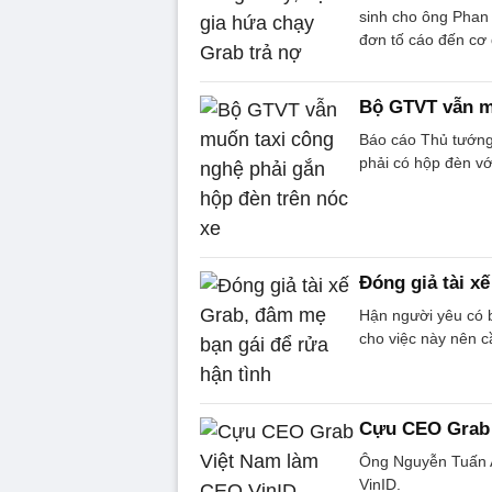
sinh cho ông Phan
đơn tố cáo đến cơ
Bộ GTVT vẫn mu
Báo cáo Thủ tướng
phải có hộp đèn với
Đóng giả tài x
Hận người yêu có b
cho việc này nên 
Cựu CEO Grab 
Ông Nguyễn Tuấn 
VinID.