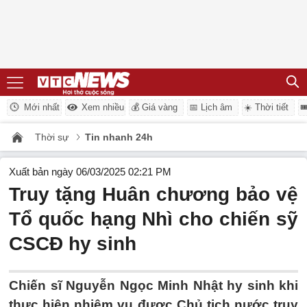
Mới nhất
Xem nhiều
💰 Giá vàng
📅 Lịch âm
☀️ Thời tiết

Thời sự
Tin nhanh 24h
Xuất bản ngày 06/03/2025 02:21 PM
Truy tặng Huân chương bảo vệ
Tổ quốc hạng Nhì cho chiến sỹ
CSCĐ hy sinh
Chiến sĩ Nguyễn Ngọc Minh Nhật hy sinh khi
thực hiện nhiệm vụ được Chủ tịch nước truy