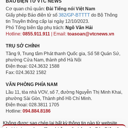
BÁO ĐIỆN TỬ VTC NEWS
Cơ quan chủ quản:
Đài Tiếng nói Việt Nam
Giấy phép Báo điện tử số
382/GP-BTTTT
do Bộ Thông
tin Truyền thông cấp lại ngày 12/10/2023.
Phó Tổng biên tập phụ trách:
Ngô Văn Hải
Hotline:
0855.911.911
| Email:
toasoan@vtcnews.vn
TRỤ SỞ CHÍNH
Tầng 9, Trung tâm Phát thanh Quốc gia, Số 58 Quán Sứ,
phường Cửa Nam, thành phố Hà Nội
Điện thoại: 024.3632 1588
Fax: 024.3632 1582
VĂN PHÒNG PHÍA NAM
Lầu 11, tòa nhà VOV, số 7, đường Nguyễn Thị Minh Khai,
phường Sài Gòn, Thành phố Hồ Chí Minh.
Điện thoại: 028.3811 1705
Hotline:
094.884.8186
Không được sao chép lại bất kỳ thông tin nào từ website