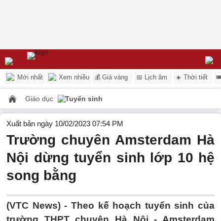
Mới nhất
Xem nhiều
💰 Giá vàng
📅 Lịch âm
☀️ Thời tiết

Giáo dục
Tuyển sinh
Xuất bản ngày 10/02/2023 07:54 PM
Trường chuyên Amsterdam Hà
Nội dừng tuyển sinh lớp 10 hệ
song bằng
(VTC News) -
Theo kế hoạch tuyển sinh của
trường THPT chuyên Hà Nội - Amsterdam