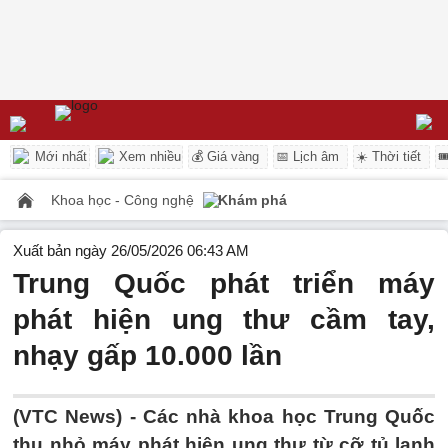
Mới nhất
Xem nhiều
💰 Giá vàng
📅 Lịch âm
☀️ Thời tiết

Khoa học - Công nghệ
Khám phá
Xuất bản ngày 26/05/2026 06:43 AM
Trung Quốc phát triển máy
phát hiện ung thư cầm tay,
nhạy gấp 10.000 lần
(VTC News) -
Các nhà khoa học Trung Quốc
thu nhỏ máy phát hiện ung thư từ cỡ tủ lạnh