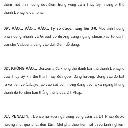
thêm một tình huống dứt điểm trong vòng cấm Thụy Sỹ nhưng bị thủ
thành
Benaglio
cản phá.
39’: VÀO... VÀO... VÀO... Tỷ số được nâng lên 3-0.
Một tình huống
phản công nhanh và Giroud có đường căng ngang chuẩn xác từ cánh
trái cho Valbuena băng vào dứt điểm dễ dàng.
32‘: KHÔNG VÀO...
Benzema đã không thể đánh bại thủ thành Benaglio
của Thụy Sỹ khi thủ thành này đổ người đúng hướng. Bóng sau đó bật
ra và tiền vệ Cabaye lao vào sút bồi nhưng đáng tiếc là xà ngang khung
thành đã từ chối bàn thắng thứ 3 của ĐT Pháp.
31’: PENALTY...
Benzema vừa ngã trong vòng cấm và ĐT Pháp được
hưởng một quả phạt đền 11m. Một pha theo kèm rất thiếu kinh nghiệm