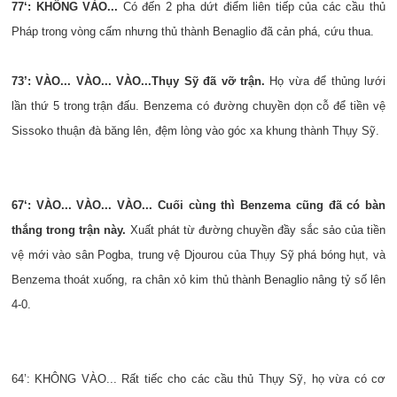
77‘: KHÔNG VÀO...
Có đến 2 pha dứt điểm liên tiếp của các cầu thủ
Pháp trong vòng cấm nhưng thủ thành
Benaglio
đã cản phá, cứu thua.
73’: VÀO... VÀO... VÀO...
Thụy Sỹ đã vỡ trận.
Họ vừa để thủng lưới
lần thứ 5 trong trận đấu. Benzema có đường chuyền dọn cỗ để tiền vệ
Sissoko thuận đà băng lên, đệm lòng vào góc xa khung thành Thụy Sỹ.
67‘: VÀO... VÀO... VÀO... Cuối cùng thì Benzema cũng đã có bàn
thắng trong trận này.
Xuất phát từ đường chuyền đầy sắc sảo của tiền
vệ mới vào sân Pogba, trung vệ Djourou của Thụy Sỹ phá bóng hụt, và
Benzema thoát xuống, ra chân xỏ kim thủ thành Benaglio nâng tỷ số lên
4-0.
64’: KHÔNG VÀO... Rất tiếc cho các cầu thủ Thụy Sỹ, họ vừa có cơ