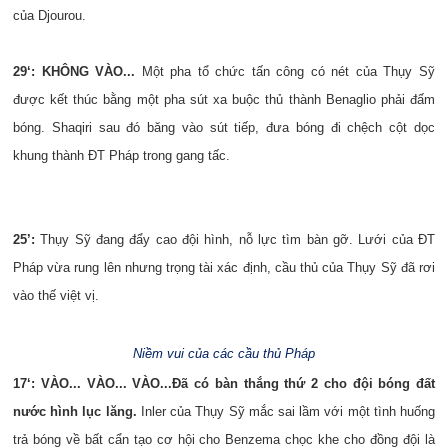
của Djourou.
29‘: KHÔNG VÀO...
Một pha tổ chức tấn công có nét của Thụy Sỹ
được kết thúc bằng một pha sút xa buộc thủ thành Benaglio phải đấm
bóng. Shaqiri sau đó băng vào sút tiếp, đưa bóng đi chệch cột dọc
khung thành ĐT Pháp trong gang tấc.
25’:
Thụy Sỹ đang đẩy cao đội hình, nỗ lực tìm bàn gỡ. Lưới của ĐT
Pháp vừa rung lên nhưng trọng tài xác định, cầu thủ của Thụy Sỹ đã rơi
vào thế việt vị.
Niềm vui của các cầu thủ Pháp
17‘: VÀO... VÀO... VÀO...
Đã có bàn thắng thứ 2 cho đội bóng đất
nước hình lục lăng.
Inler của Thụy Sỹ mắc sai lầm với một tình huống
trả bóng về bất cẩn tạo cơ hội cho Benzema chọc khe cho đồng đội là