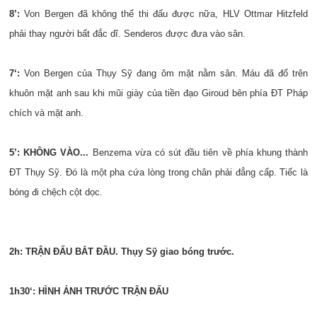
8’:
Von Bergen
đã không thể thi đấu được nữa, HLV Ottmar Hitzfeld
phải thay người bất đắc dĩ. Senderos được đưa vào sân.
7‘:
Von Bergen của Thụy Sỹ đang ôm mặt nằm sân. Máu đã đổ trên
khuôn mặt anh sau khi mũi giày của tiền đạo Giroud bên phía ĐT Pháp
chích và mặt anh.
5’: KHÔNG VÀO...
Benzema vừa có sút đầu tiên về phía khung thành
ĐT Thụy Sỹ. Đó là một pha cứa lòng trong chân phải đẳng cấp. Tiếc là
bóng đi chệch cột dọc.
2h: TRẬN ĐẤU BẮT ĐẦU. Thụy Sỹ giao bóng trước.
1h30‘: HÌNH ẢNH TRƯỚC TRẬN ĐẤU