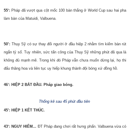
55‘:
Pháp đã vượt qua cột mốc 100 bàn thắng ở World Cup sau hai pha
làm bàn của Matuidi, Valbuena.
50’:
Thụy Sỹ có sự thay đổi người ở đầu hiệp 2 nhằm tìm kiếm bàn rút
ngắn tỷ số. Tuy nhiên, sức tấn công của Thụy Sỹ những phút đã qua là
không đủ mạnh mẽ. Trong khi đó Pháp vẫn chưa muốn dừng lại, họ thi
đấu thăng hoa và liên tục uy hiếp khung thành đội bóng xứ đồng hồ.
46‘: HIỆP 2 BẮT ĐẦU. Pháp giao bóng.
Thống kê sau 45 phút đầu tiên
45’: HIỆP 1 KẾT THÚC.
43‘: NGUY HIỂM...
ĐT Pháp đang chơi rất hưng phấn.
Valbuena
vừa có