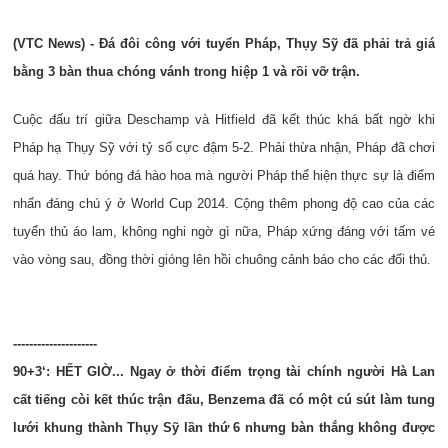
(VTC News) - Đá đôi công với tuyển Pháp, Thụy Sỹ đã phải trả giá
bằng 3 bàn thua chóng vánh trong hiệp 1 và rồi vỡ trận.
Cuộc đấu trí giữa Deschamp và Hitfield đã kết thúc khá bất ngờ khi
Pháp hạ Thụy Sỹ với tỷ số cực đậm 5-2. Phải thừa nhận, Pháp đã chơi
quá hay. Thứ bóng đá hào hoa mà người Pháp thể hiện thực sự là điểm
nhấn đáng chú ý ở World Cup 2014. Cộng thêm phong độ cao của các
tuyển thủ áo lam, không nghi ngờ gì nữa, Pháp xứng đáng với tấm vé
vào vòng sau, đồng thời gióng lên hồi chuông cảnh báo cho các đối thủ.
---------------------
90+3‘: HẾT GIỜ... Ngay ở thời điểm trọng tài chính người Hà Lan
cất tiếng còi kết thúc trận đấu, Benzema đã có một cú sút làm tung
lưới khung thành Thụy Sỹ lần thứ 6 nhưng bàn thắng không được