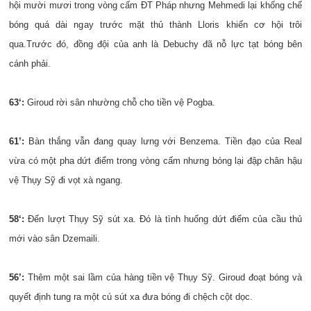
hội mười mươi trong vòng cấm ĐT Pháp nhưng Mehmedi lại khống chế
bóng quá dài ngay trước mặt thủ thành Lloris khiến cơ hội trôi
qua.Trước đó, đồng đội của anh là Debuchy đã nỗ lực tạt bóng bên
cánh phải.
63‘:
Giroud rời sân nhường chỗ cho tiền vệ Pogba.
61’:
Bàn thắng vẫn đang quay lưng với Benzema. Tiền đạo của Real
vừa có một pha dứt điểm trong vòng cấm nhưng bóng lại đập chân hậu
vệ Thụy Sỹ đi vọt xà ngang.
58‘:
Đến lượt Thụy Sỹ sút xa. Đó là tình huống dứt điểm của cầu thủ
mới vào sân Dzemaili.
56’:
Thêm một sai lầm của hàng tiền vệ Thụy Sỹ. Giroud đoạt bóng và
quyết định tung ra một cú sút xa đưa bóng đi chệch cột dọc.