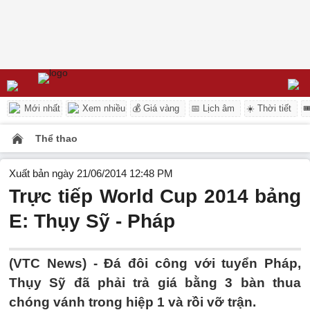
Mới nhất
Xem nhiều
💰 Giá vàng
📅 Lịch âm
☀️ Thời tiết

Thể thao
Xuất bản ngày 21/06/2014 12:48 PM
Trực tiếp World Cup 2014 bảng
E: Thụy Sỹ - Pháp
(VTC News) - Đá đôi công với tuyển Pháp,
Thụy Sỹ đã phải trả giá bằng 3 bàn thua
chóng vánh trong hiệp 1 và rồi vỡ trận.