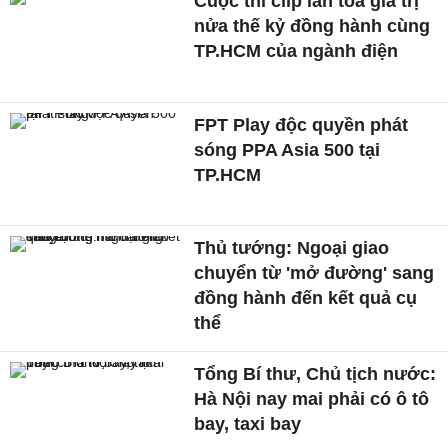
Cuộc thi clip lan tỏa giá trị
nửa thế kỷ đồng hành cùng
TP.HCM của ngành điện
FPT Play độc quyền phát
sóng PPA Asia 500 tại
TP.HCM
Thủ tướng: Ngoại giao
chuyển từ 'mở đường' sang
đồng hành đến kết quả cụ
thể
Tổng Bí thư, Chủ tịch nước:
Hà Nội nay mai phải có ô tô
bay, taxi bay