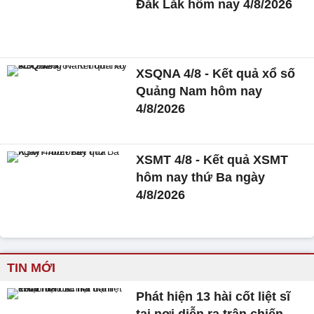
Đắk Lắk hôm nay 4/8/2026
XSQNA 4/8 - Kết quả xổ số
Quảng Nam hôm nay
4/8/2026
XSMT 4/8 - Kết quả XSMT
hôm nay thứ Ba ngày
4/8/2026
TIN MỚI
Phát hiện 13 hài cốt liệt sĩ