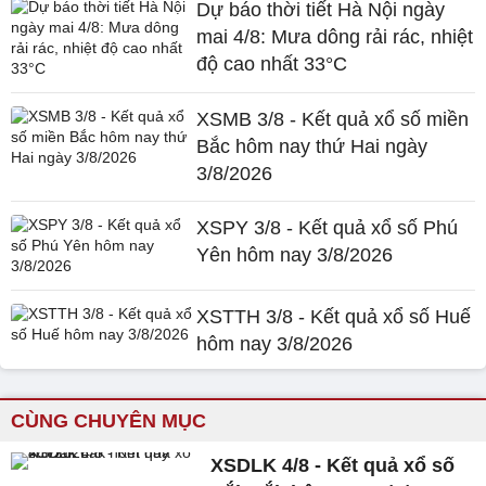
Dự báo thời tiết Hà Nội ngày
mai 4/8: Mưa dông rải rác, nhiệt
độ cao nhất 33°C
XSMB 3/8 - Kết quả xổ số miền
Bắc hôm nay thứ Hai ngày
3/8/2026
XSPY 3/8 - Kết quả xổ số Phú
Yên hôm nay 3/8/2026
XSTTH 3/8 - Kết quả xổ số Huế
hôm nay 3/8/2026
CÙNG CHUYÊN MỤC
XSDLK 4/8 - Kết quả xổ số