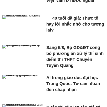
Việt Nam ở nước ngoài
40 tuổi đã già: Thực tế
hay lời nhắc nhở cho tương
lai?
Sáng 5/8, Bộ GD&ĐT công
bố phương án xử lý thí sinh
điểm thi THPT Chuyên
Tuyên Quang
AI trong giáo dục đại học
Trung Quốc: Từ cấm đoán
đến chấp nhận