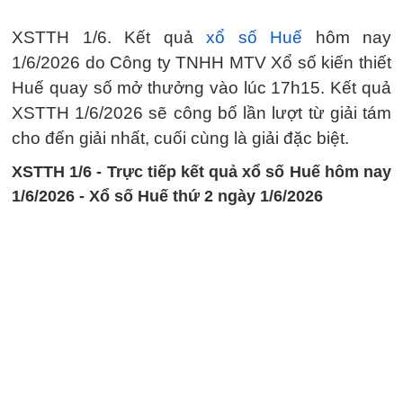
XSTTH 1/6. Kết quả
xổ số Huế
hôm nay
1/6/2026 do Công ty TNHH MTV Xổ số kiến thiết
Huế quay số mở thưởng vào lúc 17h15. Kết quả
XSTTH 1/6/2026 sẽ công bố lần lượt từ giải tám
cho đến giải nhất, cuối cùng là giải đặc biệt.
XSTTH 1/6 - Trực tiếp kết quả xổ số Huế hôm nay
1/6/2026 - Xổ số Huế thứ 2 ngày 1/6/2026