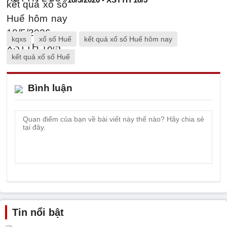
kqxs
xổ số Huế
kết quả xổ số Huế hôm nay
kết quả xổ số Huế
Bình luận
Tin nổi bật