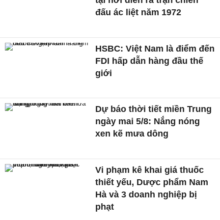
tại nơi diễn ra trận chiến
đấu ác liệt năm 1972
HSBC: Việt Nam là điểm đến
FDI hấp dẫn hàng đầu thế
giới
Dự báo thời tiết miền Trung
ngày mai 5/8: Nắng nóng
xen kẽ mưa dông
Vi phạm kê khai giá thuốc
thiết yếu, Dược phẩm Nam
Hà và 3 doanh nghiệp bị
phạt