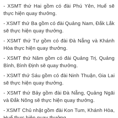
- XSMT thứ Hai gồm có đài Phú Yên, Huế sẽ
thực hiện quay thưởng.
- XSMT thứ Ba gồm có đài Quảng Nam, Đắk Lắk
sẽ thực hiện quay thưởng.
- XSMT thứ Tư gồm có đài Đà Nẵng và Khánh
Hòa thực hiện quay thưởng.
- XSMT thứ Năm gồm có đài Quảng Trị, Quảng
Bình, Bình Định sẽ quay thưởng.
- XSMT thứ Sáu gồm có đài Ninh Thuận, Gia Lai
sẽ thực hiện quay thưởng.
- XSMT thứ Bảy gồm đài Đà Nẵng, Quảng Ngãi
và Đắk Nông sẽ thực hiện quay thưởng.
- XSMT Chủ nhật gồm đài Kon Tum, Khánh Hòa,
Huế thực hiện quay thưởng.