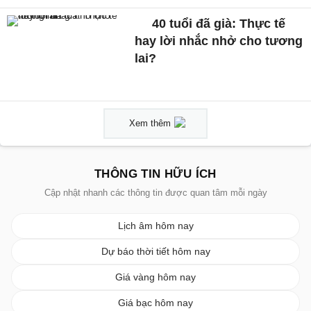
40 tuổi đã già: Thực tế
hay lời nhắc nhở cho tương
lai?
Xem thêm
THÔNG TIN HỮU ÍCH
Cập nhật nhanh các thông tin được quan tâm mỗi ngày
Lịch âm hôm nay
Dự báo thời tiết hôm nay
Giá vàng hôm nay
Giá bạc hôm nay