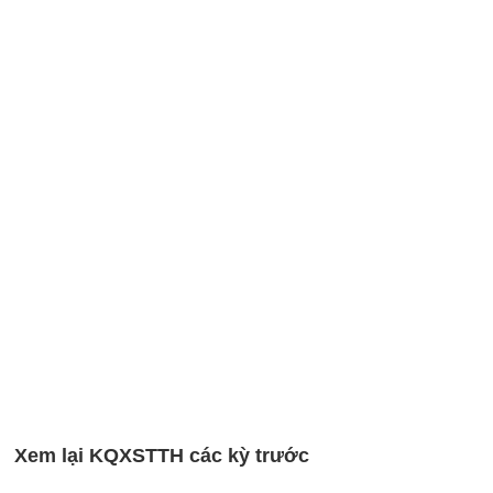
Xem lại KQXSTTH các kỳ trước