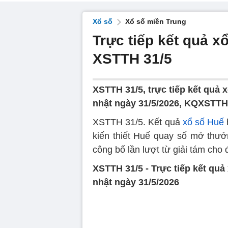
Xổ số
Xổ số miền Trung
Trực tiếp kết quả x
XSTTH 31/5
XSTTH 31/5, trực tiếp kết quả
nhật ngày 31/5/2026, KQXSTTH 
XSTTH 31/5. Kết quả
xổ số Huế
kiến thiết Huế quay số mở thư
công bố lần lượt từ giải tám cho đ
XSTTH 31/5 - Trực tiếp kết qu
nhật ngày 31/5/2026