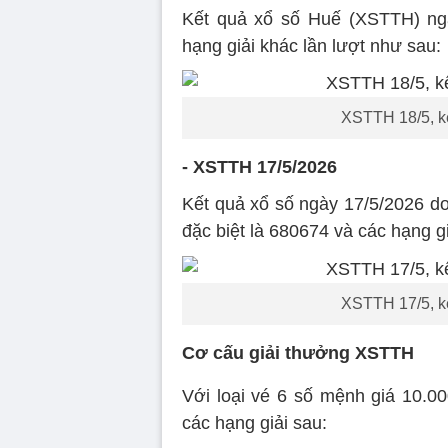
Kết quả xổ số Huế (XSTTH) ngà
hạng giải khác lần lượt như sau:
XSTTH 18/5, kế
- XSTTH 17/5/2026
Kết quả xổ số ngày 17/5/2026 do
đặc biệt là 680674 và các hạng g
XSTTH 17/5, kế
Cơ cấu giải thưởng XSTTH
Với loại vé 6 số mệnh giá 10.0
các hạng giải sau: