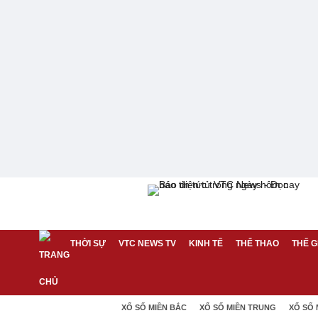
THỜI SỰ
VTC NEWS TV
KINH TẾ
THỂ THAO
THẾ G
XỔ SỐ MIỀN BẮC
XỔ SỐ MIỀN TRUNG
XỔ SỐ 