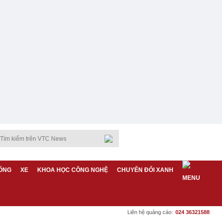
ỐNG
XE
KHOA HỌC CÔNG NGHỆ
CHUYỂN ĐỔI XANH
Liên hệ quảng cáo:
024 36321588