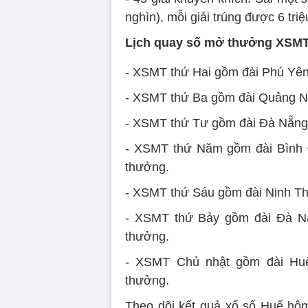
nghìn), mỗi giải trúng được 6 tri
Lịch quay số mở thưởng XSM
- XSMT thứ Hai gồm đài Phú Yên
- XSMT thứ Ba gồm đài Quảng Na
- XSMT thứ Tư gồm đài Đà Nẵng
- XSMT thứ Năm gồm đài Bình Đ
thưởng.
- XSMT thứ Sáu gồm đài Ninh Thu
- XSMT thứ Bảy gồm đài Đà Nẵ
thưởng.
- XSMT Chủ nhật gồm đài Huế
thưởng.
Theo dõi kết quả xổ số Huế hô