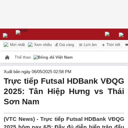
Mới nhất
Xem nhiều
💰 Giá vàng
📅 Lịch âm
☀️ Thời tiết

Thể thao
Bóng đá Việt Nam
Xuất bản ngày 06/05/2025 02:58 PM
Trực tiếp Futsal HDBank VĐQG
2025: Tân Hiệp Hưng vs Thái
Sơn Nam
(VTC News) -
Trực tiếp Futsal HDBank VĐQG
2025 hôm nay 6/5: Đầy đủ diễn biến trận đấu