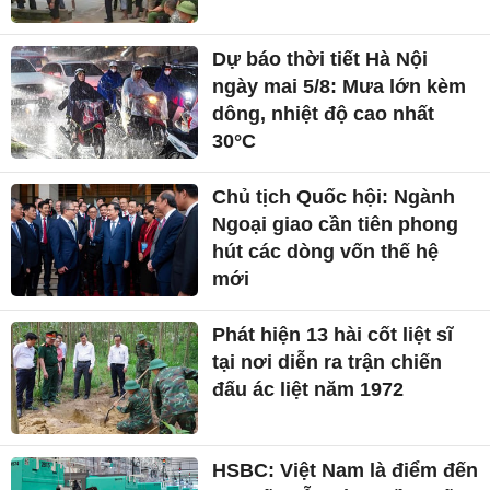
Dự báo thời tiết Hà Nội
ngày mai 5/8: Mưa lớn kèm
dông, nhiệt độ cao nhất
30°C
Chủ tịch Quốc hội: Ngành
Ngoại giao cần tiên phong
hút các dòng vốn thế hệ
mới
Phát hiện 13 hài cốt liệt sĩ
tại nơi diễn ra trận chiến
đấu ác liệt năm 1972
HSBC: Việt Nam là điểm đến