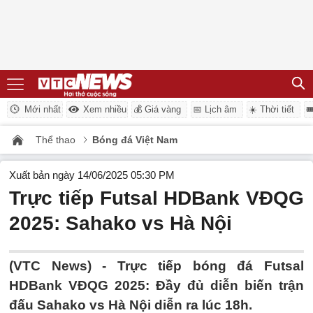
Mới nhất
Xem nhiều
💰 Giá vàng
📅 Lịch âm
☀️ Thời tiết

Thể thao
Bóng đá Việt Nam
Xuất bản ngày 14/06/2025 05:30 PM
Trực tiếp Futsal HDBank VĐQG
2025: Sahako vs Hà Nội
(VTC News) -
Trực tiếp bóng đá Futsal
HDBank VĐQG 2025: Đầy đủ diễn biến trận
đấu Sahako vs Hà Nội diễn ra lúc 18h.