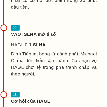
nhất có cơ hội dứt điểm trong 30 phút
đầu tiên.
VÀO! SLNA mở tỉ số
HAGL 0-
1 SLNA
Đình Tiến tạt bóng từ cánh phải. Michael
Olaha dứt điểm cận thành. Các hậu vệ
HAGL chơi tệ trong pha tranh chấp và
theo người.
Cơ hội của HAGL