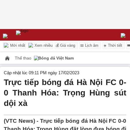
Mới nhất
Xem nhiều
💰 Giá vàng
📅 Lịch âm
☀️ Thời tiết

Thể thao
Bóng đá Việt Nam
Cập nhật lúc 09:11 PM ngày 17/02/2023
Trực tiếp bóng đá Hà Nội FC 0-
0 Thanh Hóa: Trọng Hùng sút
dội xà
(VTC News) -
Trực tiếp bóng đá Hà Nội FC 0-0
Thanh Hóa: Trọng Hùng đặt lòng đưa bóng đi