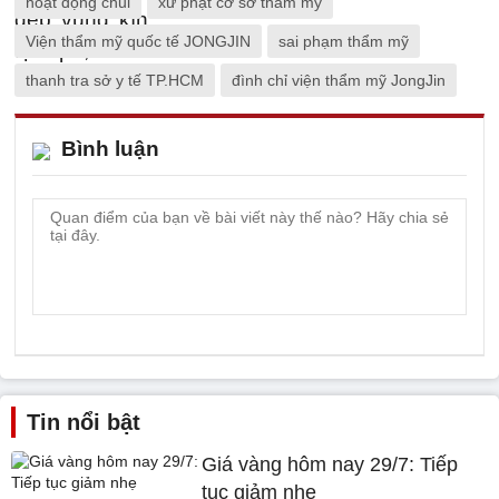
hoạt động chui
xử phạt cơ sở thẩm mỹ
Viện thẩm mỹ quốc tế JONGJIN
sai phạm thẩm mỹ
thanh tra sở y tế TP.HCM
đình chỉ viện thẩm mỹ JongJin
Bình luận
Tin nổi bật
Giá vàng hôm nay 29/7: Tiếp
tục giảm nhẹ