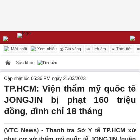
Mới nhất
Xem nhiều
💰 Giá vàng
📅 Lịch âm
☀️ Thời tiết

Sức khỏe
Tin tức
Cập nhật lúc 05:36 PM ngày 21/03/2023
TP.HCM: Viện thẩm mỹ quốc tế
JONGJIN bị phạt 160 triệu
đồng, đình chỉ 18 tháng
(VTC News) -
Thanh tra Sở Y tế TP.HCM xử
phạt cơ sở thẩm mỹ quốc tế JONGJIN (quận