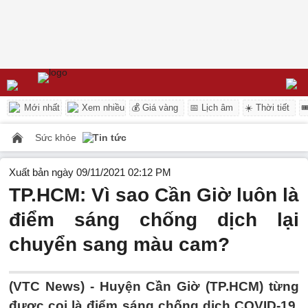
Mới nhất
Xem nhiều
💰 Giá vàng
📅 Lịch âm
☀️ Thời tiết

Sức khỏe
Tin tức
Xuất bản ngày 09/11/2021 02:12 PM
TP.HCM: Vì sao Cần Giờ luôn là
điểm sáng chống dịch lại
chuyển sang màu cam?
(VTC News) -
Huyện Cần Giờ (TP.HCM) từng
được coi là điểm sáng chống dịch COVID-19,