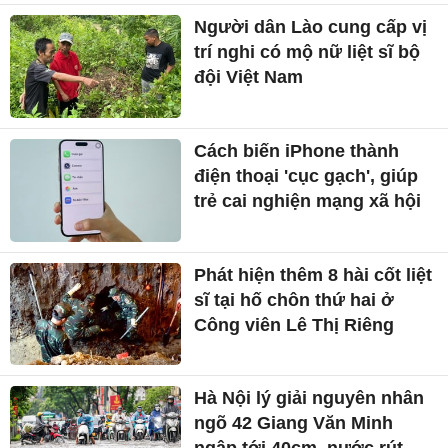
Người dân Lào cung cấp vị
trí nghi có mộ nữ liệt sĩ bộ
đội Việt Nam
Cách biến iPhone thành
điện thoại 'cục gạch', giúp
trẻ cai nghiện mạng xã hội
Phát hiện thêm 8 hài cốt liệt
sĩ tại hố chôn thứ hai ở
Công viên Lê Thị Riêng
Hà Nội lý giải nguyên nhân
ngõ 42 Giang Văn Minh