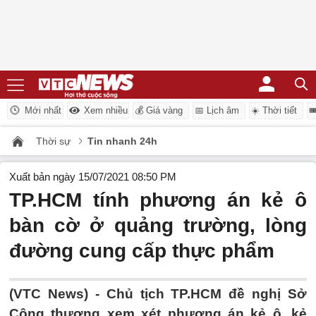
Mới nhất
Xem nhiều
💰 Giá vàng
📅 Lịch âm
☀️ Thời tiết

Thời sự
Tin nhanh 24h
Xuất bản ngày 15/07/2021 08:50 PM
TP.HCM tính phương án kẻ ô
bàn cờ ở quảng trường, lòng
đường cung cấp thực phẩm
(VTC News) -
Chủ tịch TP.HCM đề nghị Sở
Công thương xem xét phương án kẻ ô, kẻ