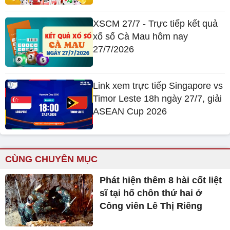
XSCM 27/7 - Trực tiếp kết quả
xổ số Cà Mau hôm nay
27/7/2026
Link xem trực tiếp Singapore vs
Timor Leste 18h ngày 27/7, giải
ASEAN Cup 2026
CÙNG CHUYÊN MỤC
Phát hiện thêm 8 hài cốt liệt
sĩ tại hố chôn thứ hai ở
Công viên Lê Thị Riêng