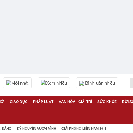
Mới nhất
Xem nhiều
Bình luận nhiều
IỚI
GIÁO DỤC
PHÁP LUẬT
VĂN HÓA - GIẢI TRÍ
SỨC KHỎE
ĐỜI S
G ĐẢNG
KỶ NGUYÊN VƯƠN MÌNH
GIẢI PHÓNG MIỀN NAM 30-4