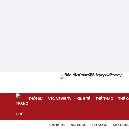
THỜI SỰ
VTC NEWS TV
KINH TẾ
THỂ THAO
THẾ G
CHÍNH TRỊ
ĐỜI SỐNG
TIN NÓNG
XÂY DỰN