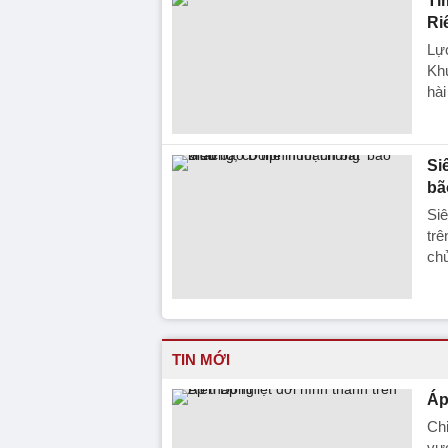
Tì
Ri
Lực
Khu
hài
Si
bã
Siê
trê
chử
TIN MỚI
Áp
Chi
vực