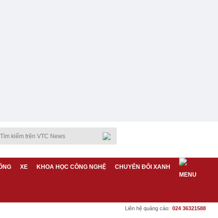
ỐNG
XE
KHOA HỌC CÔNG NGHỆ
CHUYỂN ĐỔI XANH
Liên hệ quảng cáo:
024 36321588