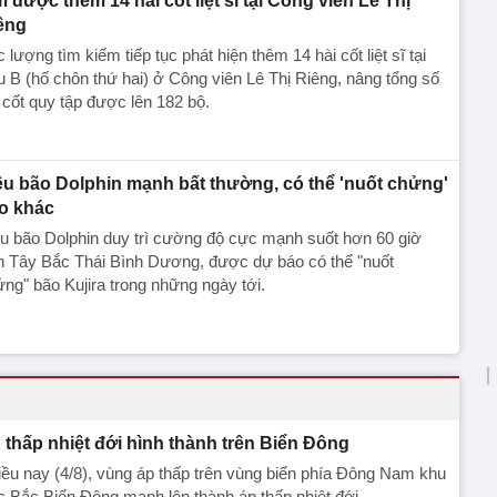
m được thêm 14 hài cốt liệt sĩ tại Công viên Lê Thị
êng
 lượng tìm kiếm tiếp tục phát hiện thêm 14 hài cốt liệt sĩ tại
 B (hố chôn thứ hai) ở Công viên Lê Thị Riêng, nâng tổng số
 cốt quy tập được lên 182 bộ.
êu bão Dolphin mạnh bất thường, có thể 'nuốt chửng'
o khác
u bão Dolphin duy trì cường độ cực mạnh suốt hơn 60 giờ
n Tây Bắc Thái Bình Dương, được dự báo có thể "nuốt
ng" bão Kujira trong những ngày tới.
 thấp nhiệt đới hình thành trên Biển Đông
ều nay (4/8), vùng áp thấp trên vùng biển phía Đông Nam khu
 Bắc Biển Đông mạnh lên thành áp thấp nhiệt đới.