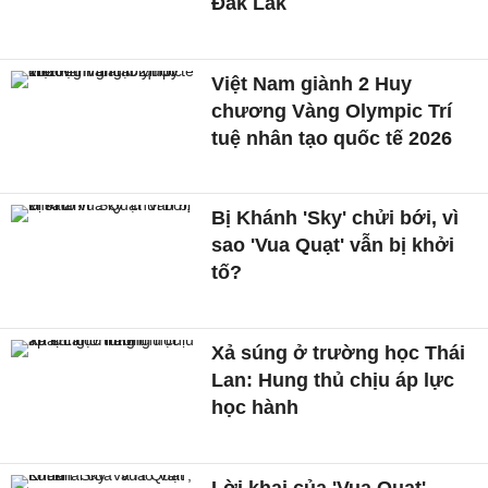
Đắk Lắk
Việt Nam giành 2 Huy
chương Vàng Olympic Trí
tuệ nhân tạo quốc tế 2026
Bị Khánh 'Sky' chửi bới, vì
sao 'Vua Quạt' vẫn bị khởi
tố?
Xả súng ở trường học Thái
Lan: Hung thủ chịu áp lực
học hành
Lời khai của 'Vua Quạt',