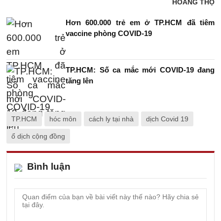
HOÀNG THỌ
Hơn 600.000 trẻ em ở TP.HCM đã tiêm
vaccine phòng COVID-19
TP.HCM: Số ca mắc mới COVID-19 đang
tăng lên
TP.HCM
hóc môn
cách ly tại nhà
dịch Covid 19
ổ dịch cộng đồng
Bình luận