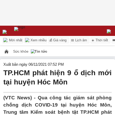
Mới nhất
Xem nhiều
💰 Giá vàng
📅 Lịch âm
☀️ Thời tiết

Sức khỏe
Tin tức
Xuất bản ngày 06/11/2021 07:52 PM
TP.HCM phát hiện 9 ổ dịch mới
tại huyện Hóc Môn
(VTC News) -
Qua công tác giám sát phòng
chống dịch COVID-19 tại huyện Hóc Môn,
Trung tâm Kiểm soát bệnh tật TP.HCM phát