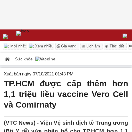
Mới nhất
Xem nhiều
💰 Giá vàng
📅 Lịch âm
☀️ Thời tiết

Sức khỏe
Vaccine
Xuất bản ngày 07/10/2021 01:43 PM
TP.HCM được cấp thêm hơn
1,1 triệu liều vaccine Vero Cell
và Comirnaty
(VTC News) -
Viện Vệ sinh dịch tễ Trung ương
(Bộ Y tế) vừa phân bổ cho TP.HCM hơn 1,1