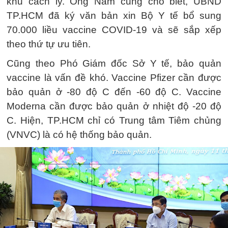
khu cách ly. Ông Nam cũng cho biết, UBND
TP.HCM đã ký văn bản xin Bộ Y tế bổ sung
70.000 liều vaccine COVID-19 và sẽ sắp xếp
theo thứ tự ưu tiên.
Cũng theo Phó Giám đốc Sở Y tế, bảo quản
vaccine là vấn đề khó. Vaccine Pfizer cần được
bảo quản ở -80 độ C đến -60 độ C. Vaccine
Moderna cần được bảo quản ở nhiệt độ -20 độ
C. Hiện, TP.HCM chỉ có Trung tâm Tiêm chủng
(VNVC) là có hệ thống bảo quản.