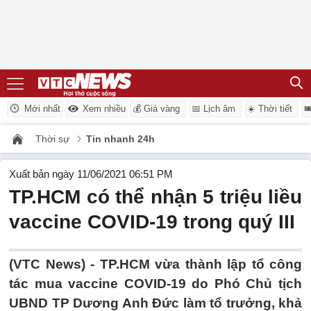
Mới nhất
Xem nhiều
💰 Giá vàng
📅 Lịch âm
☀️ Thời tiết

Thời sự
Tin nhanh 24h
Xuất bản ngày 11/06/2021 06:51 PM
TP.HCM có thể nhận 5 triệu liều
vaccine COVID-19 trong quý III
(VTC News) -
TP.HCM vừa thành lập tổ công
tác mua vaccine COVID-19 do Phó Chủ tịch
UBND TP Dương Anh Đức làm tổ trưởng, khả