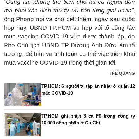
“Cùng lúc không thể tiêm cho tất cả người dân
mà phải xác định thứ tự ưu tiên từng giai đoạn”
,
ông Phong nói và cho biết thêm, ngay sau cuộc
họp này, UBND TP.HCM sẽ họp với tổ công tác
mua vaccine COVID-19 vừa được thành lập, do
Phó Chủ tịch UBND TP Dương Anh Đức làm tổ
trưởng, để bàn và tính toán cụ thể việc triển khai
mua vaccine COVID-19 trong thời gian tới.
THẾ QUANG
TP.HCM: 6 người tụ tập ăn nhậu ở quận 12
mắc COVID-19
TP.HCM ghi nhận 3 ca F0 trong công ty
10.000 công nhân ở Củ Chi