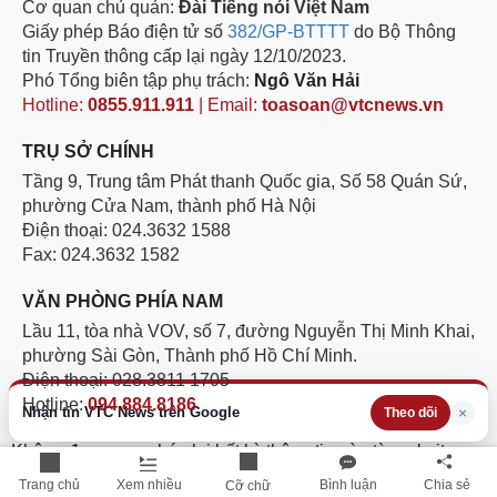
Cơ quan chủ quản:
Đài Tiếng nói Việt Nam
Giấy phép Báo điện tử số
382/GP-BTTTT
do Bộ Thông
tin Truyền thông cấp lại ngày 12/10/2023.
Phó Tổng biên tập phụ trách:
Ngô Văn Hải
Hotline:
0855.911.911
| Email:
toasoan@vtcnews.vn
TRỤ SỞ CHÍNH
Tầng 9, Trung tâm Phát thanh Quốc gia, Số 58 Quán Sứ,
phường Cửa Nam, thành phố Hà Nội
Điện thoại: 024.3632 1588
Fax: 024.3632 1582
VĂN PHÒNG PHÍA NAM
Lầu 11, tòa nhà VOV, số 7, đường Nguyễn Thị Minh Khai,
phường Sài Gòn, Thành phố Hồ Chí Minh.
Điện thoại: 028.3811 1705
Hotline:
094.884.8186
Nhận tin VTC News trên Google
×
Theo dõi
Không được sao chép lại bất kỳ thông tin nào từ website
này khi chưa có sự đồng ý bằng văn bản của Báo Điện tử
Trang chủ
Xem nhiều
Bình luận
Chia sẻ
Cỡ chữ