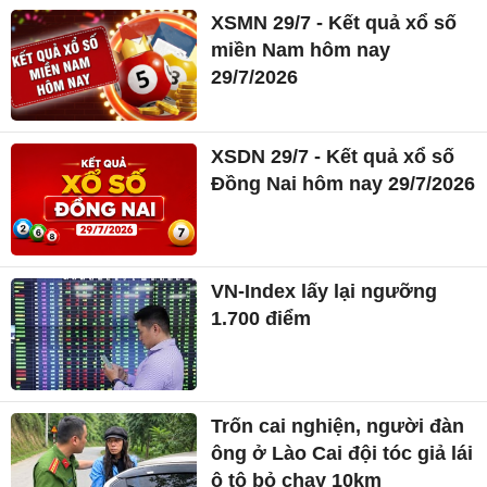
XSMN 29/7 - Kết quả xổ số
miền Nam hôm nay
29/7/2026
XSDN 29/7 - Kết quả xổ số
Đồng Nai hôm nay 29/7/2026
VN-Index lấy lại ngưỡng
1.700 điểm
Trốn cai nghiện, người đàn
ông ở Lào Cai đội tóc giả lái
ô tô bỏ chạy 10km