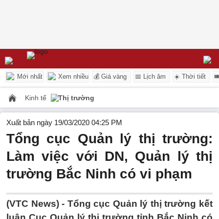
Mới nhất
Xem nhiều
💰 Giá vàng
📅 Lịch âm
☀️ Thời tiết

Kinh tế
Thị trường
Xuất bản ngày 19/03/2020 04:25 PM
Tổng cục Quản lý thị trường:
Làm việc với DN, Quản lý thị
trường Bắc Ninh có vi phạm
(VTC News) -
Tổng cục Quản lý thị trường kết
luận Cục Quản lý thị trường tỉnh Bắc Ninh có