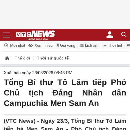
Mới nhất
Xem nhiều
💰 Giá vàng
📅 Lịch âm
☀️ Thời tiết

Thế giới
Thời sự quốc tế
Xuất bản ngày 23/03/2026 08:43 PM
Tổng Bí thư Tô Lâm tiếp Phó
Chủ tịch Đảng Nhân dân
Campuchia Men Sam An
(VTC News) -
Ngày 23/3, Tổng Bí thư Tô Lâm
tiếp bà Men Sam An - Phó Chủ tịch Đảng