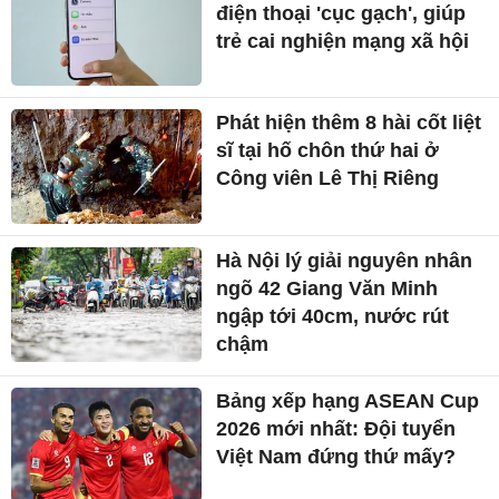
điện thoại 'cục gạch', giúp
trẻ cai nghiện mạng xã hội
Phát hiện thêm 8 hài cốt liệt
sĩ tại hố chôn thứ hai ở
Công viên Lê Thị Riêng
Hà Nội lý giải nguyên nhân
ngõ 42 Giang Văn Minh
ngập tới 40cm, nước rút
chậm
Bảng xếp hạng ASEAN Cup
2026 mới nhất: Đội tuyển
Việt Nam đứng thứ mấy?