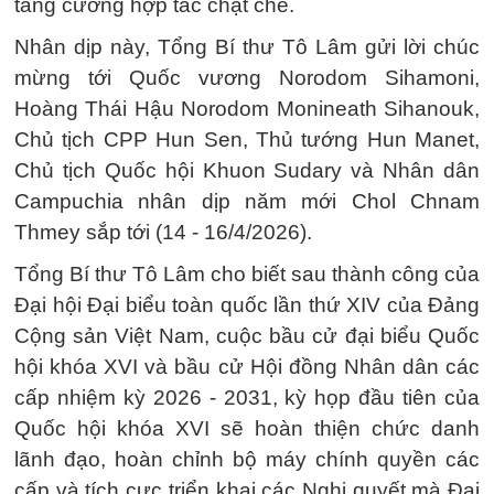
tăng cường hợp tác chặt chẽ.
Nhân dịp này, Tổng Bí thư Tô Lâm gửi lời chúc
mừng tới Quốc vương Norodom Sihamoni,
Hoàng Thái Hậu Norodom Monineath Sihanouk,
Chủ tịch CPP Hun Sen, Thủ tướng Hun Manet,
Chủ tịch Quốc hội Khuon Sudary và Nhân dân
Campuchia nhân dịp năm mới Chol Chnam
Thmey sắp tới (14 - 16/4/2026).
Tổng Bí thư Tô Lâm cho biết sau thành công của
Đại hội Đại biểu toàn quốc lần thứ XIV của Đảng
Cộng sản Việt Nam, cuộc bầu cử đại biểu Quốc
hội khóa XVI và bầu cử Hội đồng Nhân dân các
cấp nhiệm kỳ 2026 - 2031, kỳ họp đầu tiên của
Quốc hội khóa XVI sẽ hoàn thiện chức danh
lãnh đạo, hoàn chỉnh bộ máy chính quyền các
cấp và tích cực triển khai các Nghị quyết mà Đại