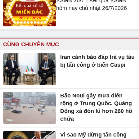
XSMB 26/7 - Kết quả XSMB
hôm nay chủ nhật 26/7/2026
CÙNG CHUYÊN MỤC
Iran cảnh báo đáp trả vụ tàu
bị tấn công ở biển Caspi
Bão Noul gây mưa diện
rộng ở Trung Quốc, Quảng
Đông xả đón lũ hơn 260 hồ
chứa
Vì sao Mỹ dừng tấn công