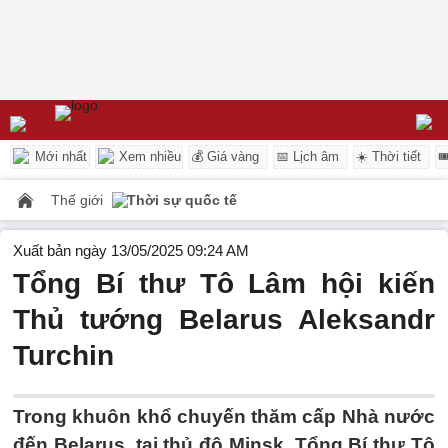
Mới nhất
Xem nhiều
💰 Giá vàng
📅 Lịch âm
☀️ Thời tiết

Thế giới
Thời sự quốc tế
Xuất bản ngày 13/05/2025 09:24 AM
Tổng Bí thư Tô Lâm hội kiến
Thủ tướng Belarus Aleksandr
Turchin
Trong khuôn khổ chuyến thăm cấp Nhà nước
đến Belarus, tại thủ đô Minsk, Tổng Bí thư Tô