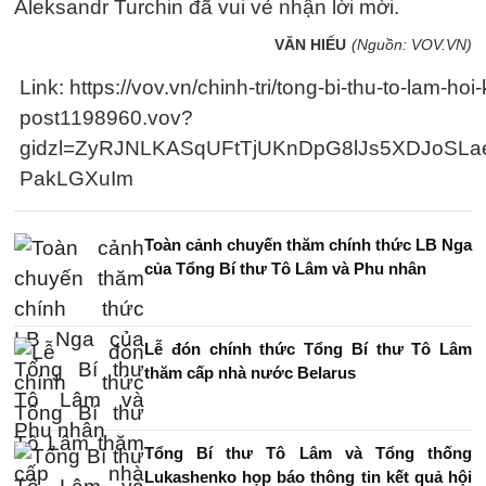
Aleksandr Turchin đã vui vẻ nhận lời mời.
VĂN HIẾU
(Nguồn: VOV.VN)
Link: https://vov.vn/chinh-tri/tong-bi-thu-to-lam-ho
post1198960.vov?
gidzl=ZyRJNLKASqUFtTjUKnDpG8lJs5XDJoSL
PakLGXuIm
Toàn cảnh chuyến thăm chính thức LB Nga
của Tổng Bí thư Tô Lâm và Phu nhân
Lễ đón chính thức Tổng Bí thư Tô Lâm
thăm cấp nhà nước Belarus
Tổng Bí thư Tô Lâm và Tổng thống
Lukashenko họp báo thông tin kết quả hội