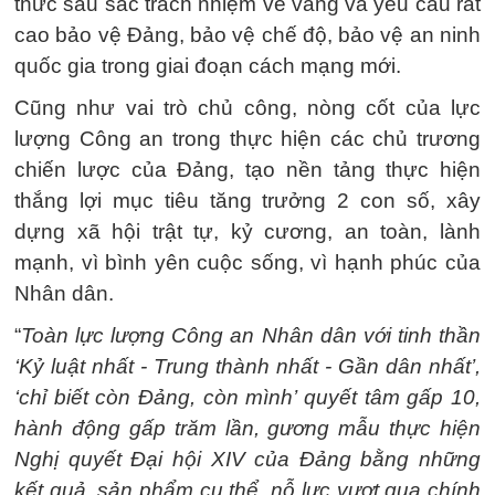
thức sâu sắc trách nhiệm vẻ vang và yêu cầu rất
cao bảo vệ Đảng, bảo vệ chế độ, bảo vệ an ninh
quốc gia trong giai đoạn cách mạng mới.
Cũng như vai trò chủ công, nòng cốt của lực
lượng Công an trong thực hiện các chủ trương
chiến lược của Đảng, tạo nền tảng thực hiện
thắng lợi mục tiêu tăng trưởng 2 con số, xây
dựng xã hội trật tự, kỷ cương, an toàn, lành
mạnh, vì bình yên cuộc sống, vì hạnh phúc của
Nhân dân.
“
Toàn lực lượng Công an Nhân dân với tinh thần
‘Kỷ luật nhất - Trung thành nhất - Gần dân nhất’,
‘chỉ biết còn Đảng, còn mình’ quyết tâm gấp 10,
hành động gấp trăm lần, gương mẫu thực hiện
Nghị quyết Đại hội XIV của Đảng bằng những
kết quả, sản phẩm cụ thể, nỗ lực vượt qua chính