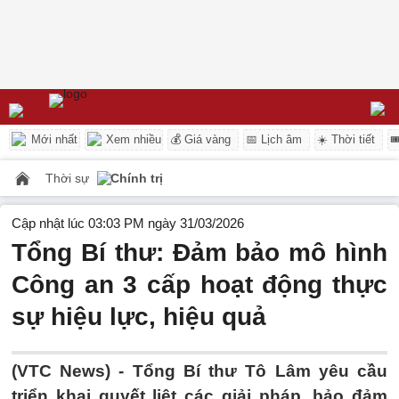
Mới nhất
Xem nhiều
💰 Giá vàng
📅 Lịch âm
☀️ Thời tiết

Thời sự
Chính trị
Cập nhật lúc 03:03 PM ngày 31/03/2026
Tổng Bí thư: Đảm bảo mô hình
Công an 3 cấp hoạt động thực
sự hiệu lực, hiệu quả
(VTC News) -
Tổng Bí thư Tô Lâm yêu cầu
triển khai quyết liệt các giải pháp, bảo đảm