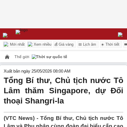
Mới nhất
Xem nhiều
💰 Giá vàng
📅 Lịch âm
☀️ Thời tiết

Thế giới
Thời sự quốc tế
Xuất bản ngày 25/05/2026 08:00 AM
Tổng Bí thư, Chủ tịch nước Tô
Lâm thăm Singapore, dự Đối
thoại Shangri-la
(VTC News) -
Tổng Bí thư, Chủ tịch nước Tô
Lâm và Phu nhân cùng đoàn đại biểu cấp cao