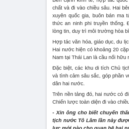
Bên cạnh kinh tế, hợp tác quốc
chất và đi vào chiều sâu. Hai b
xuyên quốc gia, buôn bán ma t
thức an ninh phi truyền thống.
lòng tin, duy trì môi trường hòa b
Hợp tác văn hóa, giáo dục, du lị
Hai nước hiện có khoảng 20 cặp 
Nam tại Thái Lan là cầu nối hữu 
Đặc biệt, các khu di tích Chủ tị
và tình cảm sâu sắc, góp phần v
dân hai nước.
Trên nền tảng đó, hai nước có đi
Chiến lược toàn diện đi vào chiề
-
Xin ông cho biết chuyến th
tịch nước Tô Lâm lần này đượ
lực mới nào cho quan hệ hai nư