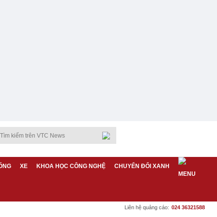
ỐNG
XE
KHOA HỌC CÔNG NGHỆ
CHUYỂN ĐỔI XANH
Liên hệ quảng cáo:
024 36321588