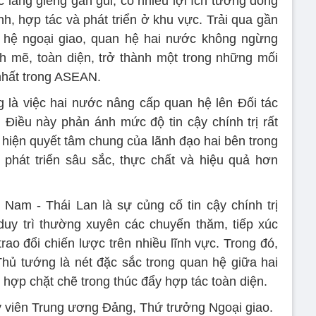
 láng giềng gần gũi, có nhiều lợi ích tương đồng
ịnh, hợp tác và phát triển ở khu vực. Trải qua gần
n hệ ngoại giao, quan hệ hai nước không ngừng
h mẽ, toàn diện, trở thành một trong những mối
nhất trong ASEAN.
 là việc hai nước nâng cấp quan hệ lên Đối tác
Điều này phản ánh mức độ tin cậy chính trị rất
 hiện quyết tâm chung của lãnh đạo hai bên trong
phát triển sâu sắc, thực chất và hiệu quả hơn
 Nam - Thái Lan là sự củng cố tin cậy chính trị
uy trì thường xuyên các chuyến thăm, tiếp xúc
rao đổi chiến lược trên nhiều lĩnh vực. Trong đó,
hủ tướng là nét đặc sắc trong quan hệ giữa hai
 hợp chặt chẽ trong thúc đẩy hợp tác toàn diện.