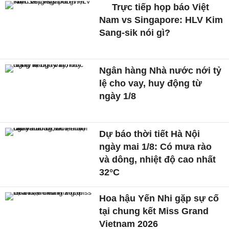
Trực tiếp họp báo Việt
Nam vs Singapore: HLV Kim
Sang-sik nói gì?
Ngân hàng Nhà nước nới tỷ
lệ cho vay, huy động từ
ngày 1/8
Dự báo thời tiết Hà Nội
ngày mai 1/8: Có mưa rào
và dông, nhiệt độ cao nhất
32°C
Hoa hậu Yến Nhi gặp sự cố
tại chung kết Miss Grand
Vietnam 2026