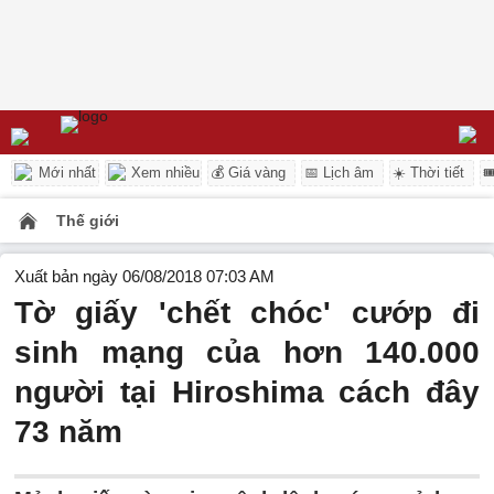
Mới nhất
Xem nhiều
💰 Giá vàng
📅 Lịch âm
☀️ Thời tiết

Thế giới
Xuất bản ngày 06/08/2018 07:03 AM
Tờ giấy 'chết chóc' cướp đi
sinh mạng của hơn 140.000
người tại Hiroshima cách đây
73 năm