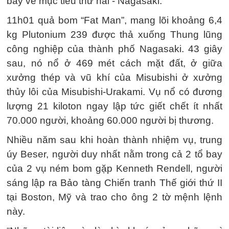
bay về mục tiêu thứ hai - Nagasaki.
11h01 quả bom “Fat Man”, mang lõi khoảng 6,4
kg Plutonium 239 được thả xuống Thung lũng
công nghiệp của thành phố Nagasaki. 43 giây
sau, nó nổ ở 469 mét cách mặt đất, ở giữa
xưởng thép và vũ khí của Misubishi ở xưởng
thủy lôi của Misubishi-Urakami. Vụ nổ có đương
lượng 21 kiloton ngay lập tức giết chết ít nhất
70.000 người, khoảng 60.000 người bị thương.
Nhiều năm sau khi hoàn thành nhiệm vụ, trung
úy Beser, người duy nhất nằm trong cả 2 tổ bay
của 2 vụ ném bom gặp Kenneth Rendell, người
sáng lập ra Bảo tàng Chiến tranh Thế giới thứ II
tại Boston, Mỹ và trao cho ông 2 tờ mệnh lệnh
này.