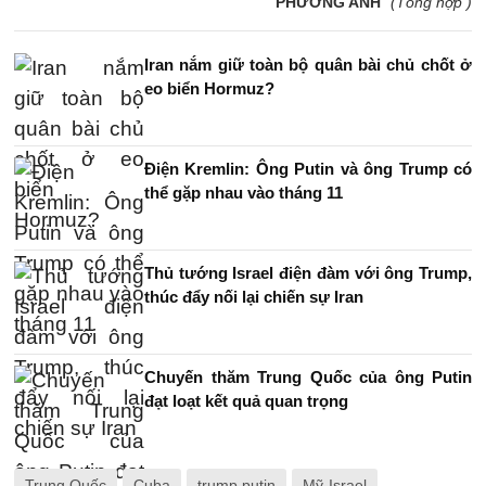
PHƯƠNG ANH
(Tổng hợp )
Iran nắm giữ toàn bộ quân bài chủ chốt ở
eo biển Hormuz?
Điện Kremlin: Ông Putin và ông Trump có
thể gặp nhau vào tháng 11
Thủ tướng Israel điện đàm với ông Trump,
thúc đẩy nối lại chiến sự Iran
Chuyến thăm Trung Quốc của ông Putin
đạt loạt kết quả quan trọng
Trung Quốc
Cuba
trump putin
Mỹ-Israel