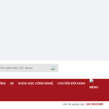
ỐNG
XE
KHOA HỌC CÔNG NGHỆ
CHUYỂN ĐỔI XANH
Liên hệ quảng cáo:
024 36321588