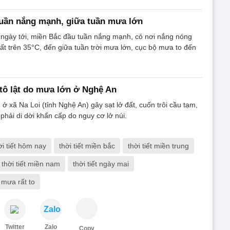
tuần nắng mạnh, giữa tuần mưa lớn
0 ngày tới, miền Bắc đầu tuần nắng mạnh, có nơi nắng nóng
hất trên 35°C, đến giữa tuần trời mưa lớn, cục bộ mưa to đến
 tô lật do mưa lớn ở Nghệ An
ở xã Na Loi (tỉnh Nghệ An) gây sạt lở đất, cuốn trôi cầu tạm,
phải di dời khẩn cấp do nguy cơ lở núi.
ời tiết hôm nay
thời tiết miền bắc
thời tiết miền trung
thời tiết miền nam
thời tiết ngày mai
 mưa rất to
Zalo
Twitter
Zalo
Copy