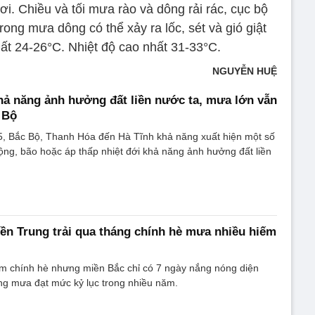
i. Chiều và tối mưa rào và dông rải rác, cục bộ
ong mưa dông có thể xảy ra lốc, sét và gió giật
ất 24-26°C. Nhiệt độ cao nhất 31-33°C.
NGUYỄN HUỆ
hả năng ảnh hưởng đất liền nước ta, mưa lớn vẫn
 Bộ
5, Bắc Bộ, Thanh Hóa đến Hà Tĩnh khả năng xuất hiện một số
ộng, bão hoặc áp thấp nhiệt đới khả năng ảnh hưởng đất liền
ền Trung trải qua tháng chính hè mưa nhiều hiếm
ểm chính hè nhưng miền Bắc chỉ có 7 ngày nắng nóng diện
ợng mưa đạt mức kỷ lục trong nhiều năm.