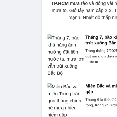
TP.HCM
mưa rào và dông vài nơ
mưa to. Gió tây nam cấp 2-3. Tr
mạnh. Nhiệt độ thấp nh
Tháng 7, bão k
trút xuống Bắc
Trong tháng 7/202
đợt mưa lớn diện r
nước ta.
Miền Bắc và mi
gặp
Tháng 6 là thời đi
rộng, trong khi lư