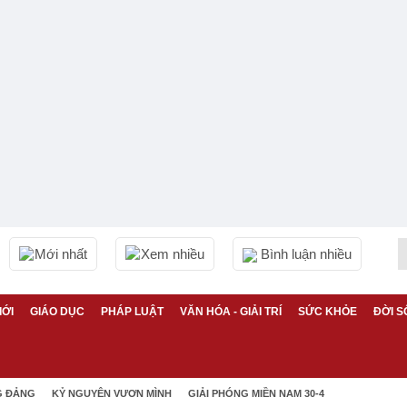
Mới nhất
Xem nhiều
Bình luận nhiều
IỚI
GIÁO DỤC
PHÁP LUẬT
VĂN HÓA - GIẢI TRÍ
SỨC KHỎE
ĐỜI S
G ĐẢNG
KỶ NGUYÊN VƯƠN MÌNH
GIẢI PHÓNG MIỀN NAM 30-4