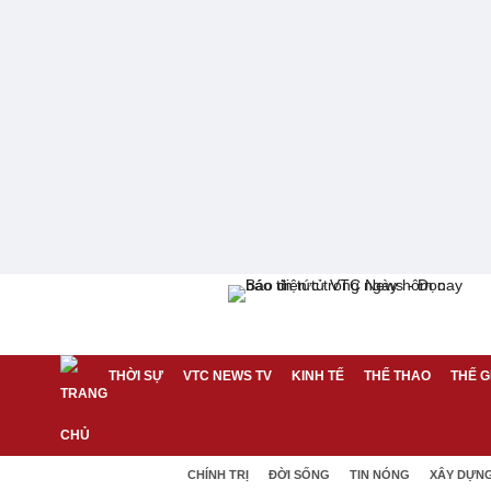
THỜI SỰ
VTC NEWS TV
KINH TẾ
THỂ THAO
THẾ G
CHÍNH TRỊ
ĐỜI SỐNG
TIN NÓNG
XÂY DỰN