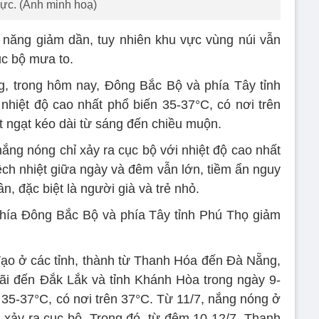
ực. (Ảnh minh hoạ)
năng giảm dần, tuy nhiên khu vực vùng núi vẫn
ục bộ mưa to.
g, trong hôm nay, Đông Bắc Bộ và phía Tây tỉnh
 nhiệt độ cao nhất phổ biến 35-37°C, có nơi trên
t ngạt kéo dài từ sáng đến chiều muộn.
nắng nóng chỉ xảy ra cục bộ với nhiệt độ cao nhất
ệch nhiệt giữa ngày và đêm vẫn lớn, tiềm ẩn nguy
 đặc biệt là người già và trẻ nhỏ.
hía Đông Bắc Bộ và phía Tây tỉnh Phú Thọ giảm
 đạo ở các tỉnh, thành từ Thanh Hóa đến Đà Nẵng,
ãi đến Đắk Lắk và tỉnh Khánh Hòa trong ngày 9-
 35-37°C, có nơi trên 37°C. Từ 11/7, nắng nóng ở
xảy ra cục bộ. Trong đó, từ đêm 10-12/7, Thanh