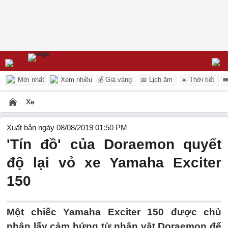
Mới nhất
Xem nhiều
💰 Giá vàng
📅 Lịch âm
☀️ Thời tiết

Xe
Xuất bản ngày 08/08/2019 01:50 PM
'Tín đồ' của Doraemon quyết
độ lại vỏ xe Yamaha Exciter
150
Một chiếc Yamaha Exciter 150 được chủ
nhân lấy cảm hứng từ nhân vật Doraemon để