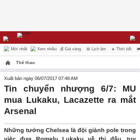
Mới nhất
Xem nhiều
💰 Giá vàng
📅 Lịch âm
☀️ Thời tiết

Thể thao
Xuất bản ngày 06/07/2017 07:48 AM
Tin chuyển nhượng 6/7: MU
mua Lukaku, Lacazette ra mắt
Arsenal
Những tưởng Chelsea là đội giành pole trong
việc đưa Romelu Lukaku về thi đấu, tuy