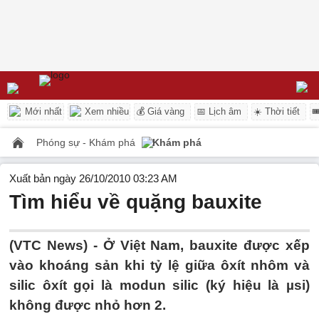
Mới nhất
Xem nhiều
💰 Giá vàng
📅 Lịch âm
☀️ Thời tiết

Phóng sự - Khám phá
Khám phá
Xuất bản ngày 26/10/2010 03:23 AM
Tìm hiểu về quặng bauxite
(VTC News) - Ở Việt Nam, bauxite được xếp
vào khoáng sản khi tỷ lệ giữa ôxít nhôm và
silic ôxít gọi là modun silic (ký hiệu là µsi)
không được nhỏ hơn 2.