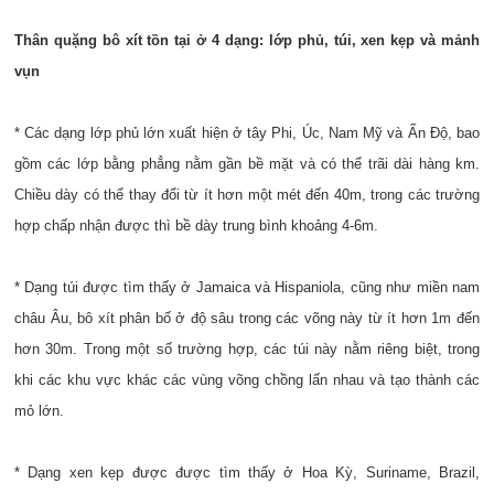
Thân quặng bô xít tồn tại ở 4 dạng: lớp phủ, túi, xen kẹp và mảnh
vụn
* Các dạng lớp phủ lớn xuất hiện ở tây Phi, Úc, Nam Mỹ và Ấn Độ, bao
gồm các lớp bằng phẳng nằm gần bề mặt và có thể trãi dài hàng km.
Chiều dày có thể thay đổi từ ít hơn một mét đến 40m, trong các trường
hợp chấp nhận được thì bề dày trung bình khoảng 4-6m.
* Dạng túi được tìm thấy ở Jamaica và Hispaniola, cũng như miền nam
châu Âu, bô xít phân bố ở độ sâu trong các võng này từ ít hơn 1m đến
hơn 30m. Trong một số trường hợp, các túi này nằm riêng biệt, trong
khi các khu vực khác các vùng võng chồng lấn nhau và tạo thành các
mỏ lớn.
* Dạng xen kẹp được được tìm thấy ở Hoa Kỳ, Suriname, Brazil,