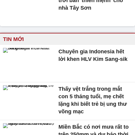
trời ban 'thiên mệnh' cho
nhà Tây Sơn
TIN MỚI
Chuyên gia Indonesia hết
lời khen HLV Kim Sang-sik
Thấy vệt trắng trong mắt
con 5 tháng tuổi, mẹ chết
lặng khi biết trẻ bị ung thư
võng mạc
Miền Bắc có nơi mưa rất to
trên 250mm và dự báo thời