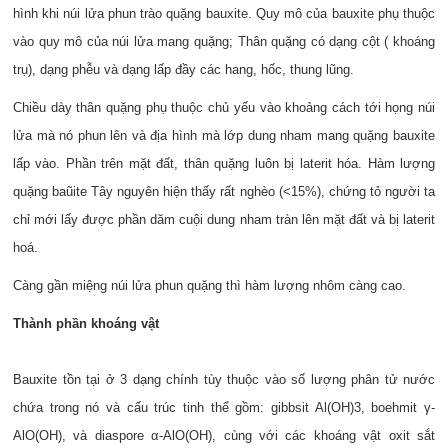
hình khi núi lửa phun trào quặng bauxite. Quy mô của bauxite phụ thuộc
vào quy mô của núi lửa mang quặng; Thân quặng có dạng cột ( khoáng
trụ), dạng phễu và dạng lấp đầy các hang, hốc, thung lũng.
Chiều dày thân quặng phụ thuộc chủ yếu vào khoảng cách tới họng núi
lửa mà nó phun lên và địa hình mà lớp dung nham mang quặng bauxite
lấp vào. Phần trên mặt đất, thân quặng luôn bị laterit hóa. Hàm lượng
quặng baũite Tây nguyên hiện thấy rất nghèo (<15%), chứng tỏ người ta
chỉ mới lấy được phần dăm cuội dung nham tràn lên mặt đất và bị laterit
hoá.
Càng gần miệng núi lửa phun quặng thì hàm lượng nhôm càng cao.
Thành phần khoáng vật
Bauxite tồn tại ở 3 dạng chính tùy thuộc vào số lượng phân tử nước
chứa trong nó và cấu trúc tinh thể gồm: gibbsit Al(OH)3, boehmit γ-
AlO(OH), và diaspore α-AlO(OH), cùng với các khoáng vật oxit sắt