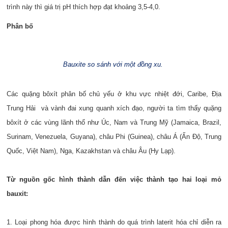
trình này thì giá trị pH thích hợp đạt khoảng 3,5-4,0.
Phân bố
Bauxite so sánh với một đồng xu.
Các quặng bôxít phân bố chủ yếu ở khu vực nhiệt đới, Caribe, Địa
Trung Hải và vành đai xung quanh xích đạo, người ta tìm thấy quặng
bôxít ở các vùng lãnh thổ như Úc, Nam và Trung Mỹ (Jamaica, Brazil,
Surinam, Venezuela, Guyana), châu Phi (Guinea), châu Á (Ấn Độ, Trung
Quốc, Việt Nam), Nga, Kazakhstan và châu Âu (Hy Lạp).
Từ nguồn gốc hình thành dẫn đến việc thành tạo hai loại mỏ
bauxit:
1. Loại phong hóa được hình thành do quá trình laterit hóa chỉ diễn ra