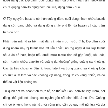
dưới dạng các lớp dăm, cuội dung nham đã phong hóa thành sét-kaolin
chứa quặng bauxits dạng bom núi lửa, dạng dăm - cuội.
Ở Tây nguyên, bauxite có thân quặng dăm, cuội dung nham chứa bauxit
dạng cột, dạng phễu và dạng dòng chảy phủ lên đá bazan và các trầm
tích cổ hơn.
Phần trên mặt lộ ra trên mặt đất và trên mực nước tĩnh, lớp dăm cuội
dung nham này bị laterit hóa rất rắn chắc; nhưng ngay dưới lớp laterit
sẽ là đá cổ hơn, hoặc nếu dưới mực nước tĩnh sẽ gặp “cuội, sỏi, cát,
sét - kaolin chứa bauxite và quặng đa khoáng” giống quặng sa khoáng.
Các tài liệu chưa nói đến là: trong laterit và trong quặng sa khoáng luôn
có sulfua đa kim và các khoáng vật nặng, trong đó có vàng, thiếc, và có
thể có vật liệu phóng xạ.
Từ quan sát và phân tích thực tế, có thể kết luận: bauxite Việt Nam, nói
riêng, thế giới nói chung, có nguồn gốc nội sinh kiểu á núi lửa. Quặng
chỉ có ở vùng họng núi lửa và vùng phụ cận do quy mô núi lửa và địa