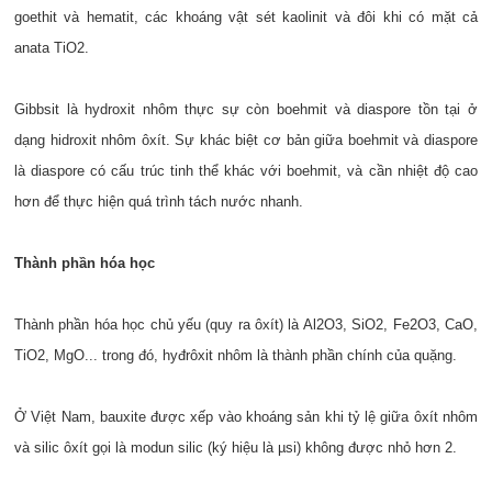
goethit và hematit, các khoáng vật sét kaolinit và đôi khi có mặt cả
anata TiO2.
Gibbsit là hydroxit nhôm thực sự còn boehmit và diaspore tồn tại ở
dạng hidroxit nhôm ôxít. Sự khác biệt cơ bản giữa boehmit và diaspore
là diaspore có cấu trúc tinh thể khác với boehmit, và cần nhiệt độ cao
hơn để thực hiện quá trình tách nước nhanh.
Thành phần hóa học
Thành phần hóa học chủ yếu (quy ra ôxít) là Al2O3, SiO2, Fe2O3, CaO,
TiO2, MgO... trong đó, hyđrôxit nhôm là thành phần chính của quặng.
Ở Việt Nam, bauxite được xếp vào khoáng sản khi tỷ lệ giữa ôxít nhôm
và silic ôxít gọi là modun silic (ký hiệu là µsi) không được nhỏ hơn 2.