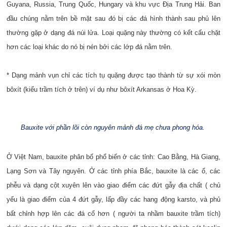
Guyana, Russia, Trung Quốc, Hungary và khu vực Địa Trung Hải. Ban
đầu chúng nằm trên bề mặt sau đó bị các đá hình thành sau phủ lên
thường gặp ở dạng đá núi lửa. Loại quặng này thường có kết cấu chặt
hơn các loại khác do nó bị nén bởi các lớp đá nằm trên.
* Dạng mảnh vụn chỉ các tích tụ quặng được tạo thành từ sự xói mòn
bôxít (kiểu trầm tích ở trên) ví dụ như bôxít Arkansas ở Hoa Kỳ.
Bauxite với phần lõi còn nguyên mảnh đá mẹ chưa phong hóa.
Ở Việt Nam, bauxite phân bố phổ biến ở các tỉnh: Cao Bằng, Hà Giang,
Lạng Sơn và Tây nguyên. Ở các tỉnh phía Bắc, bauxite là các ổ, các
phễu và dạng cột xuyên lên vào giao điểm các đứt gẫy địa chất ( chủ
yếu là giao điểm của 4 đứt gẫy, lấp đầy các hang động karsto, và phủ
bất chỉnh hợp lên các đá cổ hơn ( người ta nhầm bauxite trầm tích)