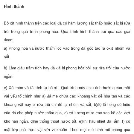
Hình thành
Bô xít hình thành trên các loại đá có hàm lượng sắt thấp hoặc sắt bị rửa
trôi trong quá trình phong hóa. Quá trình hình thành trải qua các giai
đoạn:
a) Phong hóa và nước thấm lọc vào trong đá gốc tạo ra ôxít nhôm và
sắt.
b) Làm giàu trầm tích hay đá đã bị phong hóa bởi sự rửa trôi của nước
ngầm.
c) Xói mòn và tái tích tụ bô xít. Quá trình này chịu ảnh hưởng của một
vài yếu tố chính như a) đá mẹ chứa các khoáng vật dễ hòa tan và các
khoáng vật này bị rửa trôi chỉ để lại nhôm và sắt, b)độ lổ hổng có hiệu
của đá cho phép nước thấm qua, c) có lượng mưa cao xen kẽ các đợt
khô hạn ngắn, d)hệ thống thoát nước tốt, e)khí hậu nhiệt đới ẩm, f) có
mặt lớp phủ thực vật với vi khuẩn. Theo một mô hình mô phỏng quá