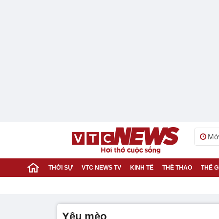
Mới
THỜI SỰ
VTC NEWS TV
KINH TẾ
THỂ THAO
THẾ G
yêu mèo