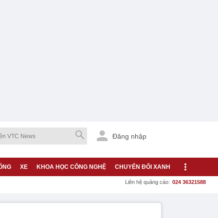
Đăng nhập
ỐNG
XE
KHOA HỌC CÔNG NGHỆ
CHUYỂN ĐỔI XANH
Liên hệ quảng cáo:
024 36321588