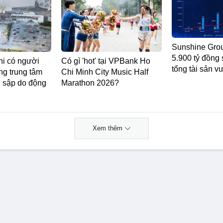
Sunshine Grou
5.900 tỷ đồng 
hi có người
Có gì 'hot' tại VPBank Ho
tổng tài sản v
ong trung tâm
Chi Minh City Music Half
ị sập do động
Marathon 2026?
Xem thêm