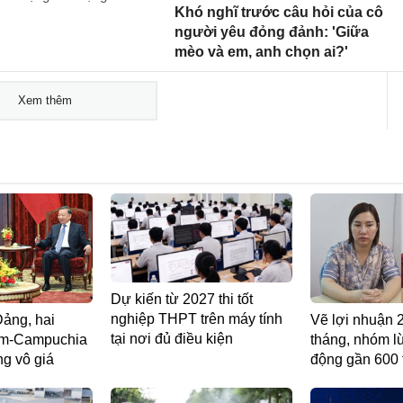
Khó nghĩ trước câu hỏi của cô
người yêu đỏng đảnh: 'Giữa
mèo và em, anh chọn ai?'
Xem thêm
Dự kiến từ 2027 thi tốt
nghiệp THPT trên máy tính
Đảng, hai
Vẽ lợi nhuận 
tại nơi đủ điều kiện
am-Campuchia
tháng, nhóm l
g vô giá ​
động gần 600 