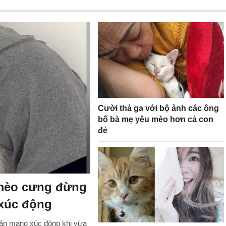
Cười thả ga với bộ ảnh các ông
bố bà mẹ yêu mèo hơn cả con
đẻ
 mèo cưng đừng
 xúc động
 dân mạng xúc động khi vừa