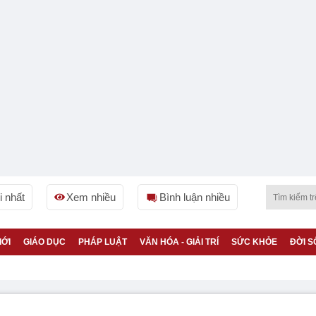
 nhất
Xem nhiều
Bình luận nhiều
IỚI
GIÁO DỤC
PHÁP LUẬT
VĂN HÓA - GIẢI TRÍ
SỨC KHỎE
ĐỜI S