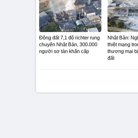
Động đất 7,1 độ richter rung
Nhật Bản: Ng
chuyển Nhật Bản, 300.000
thiệt mạng tr
người sơ tán khẩn cấp
thương mại b
đất