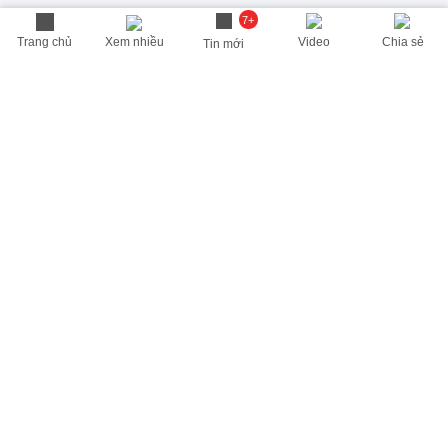
7+
Trang chủ
Xem nhiều
Video
Chia sẻ
Tin mới
THÔNG TIN HỮU ÍCH
Cập nhật nhanh các thông tin được quan tâm mỗi ngày
Lịch âm hôm nay
Dự báo thời tiết hôm nay