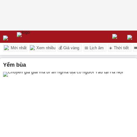
Mới nhất
Xem nhiều
💰 Giá vàng
📅 Lịch âm
☀️ Thời tiết

yểm bùa