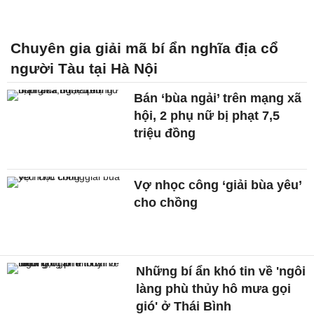
Chuyên gia giải mã bí ẩn nghĩa địa cổ
người Tàu tại Hà Nội
Bán ‘bùa ngải’ trên mạng xã
hội, 2 phụ nữ bị phạt 7,5
triệu đồng
Vợ nhọc công ‘giải bùa yêu’
cho chồng
Những bí ẩn khó tin về 'ngôi
làng phù thủy hô mưa gọi
gió' ở Thái Bình