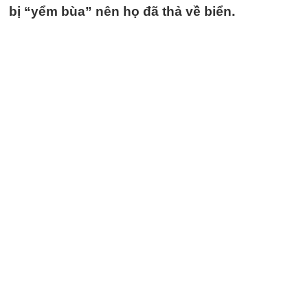
bị “yểm bùa” nên họ đã thả về biển.