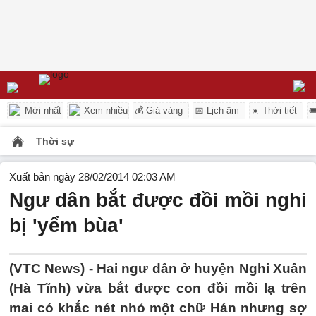
Mới nhất
Xem nhiều
💰 Giá vàng
📅 Lịch âm
☀️ Thời tiết

Thời sự
Xuất bản ngày 28/02/2014 02:03 AM
Ngư dân bắt được đồi mồi nghi
bị 'yểm bùa'
(VTC News) - Hai ngư dân ở huyện Nghi Xuân
(Hà Tĩnh) vừa bắt được con đồi mồi lạ trên
mai có khắc nét nhỏ một chữ Hán nhưng sợ