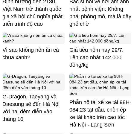
Định hướng đến 2130,
Bác sĩ nói về nơi ám ảnh
Việt Nam trở thành quốc
nhất bệnh viện: Không
gia xã hội chủ nghĩa phát
phải phòng mổ, mà là dãy
triển trình độ cao
ghế chờ
Vì sao không nên ăn cà
Giá tiêu hôm nay 29/7:
chua xanh?
Lên cao nhất 142.000
đồng/kg
G-Dragon, Taeyang và
Phẫn nộ tài xế xe tải 98H-
Daesung sẽ đến Hà Nội
084.23 tạt đầu, chèn ép
với hai đêm diễn vào
xe tải khác trên cao tốc
tháng 10
Hà Nội - Lạng Sơn