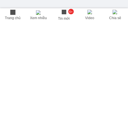
6+
Trang chủ
Xem nhiều
Video
Chia sẻ
Tin mới
THÔNG TIN HỮU ÍCH
Cập nhật nhanh các thông tin được quan tâm mỗi ngày
Lịch âm hôm nay