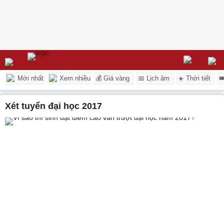
Mới nhất
Xem nhiều
💰 Giá vàng
📅 Lịch âm
☀️ Thời tiết

xét tuyển đại học 2017