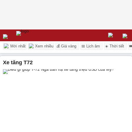
Mới nhất
Xem nhiều
💰 Giá vàng
📅 Lịch âm
☀️ Thời tiết

xe tăng T72