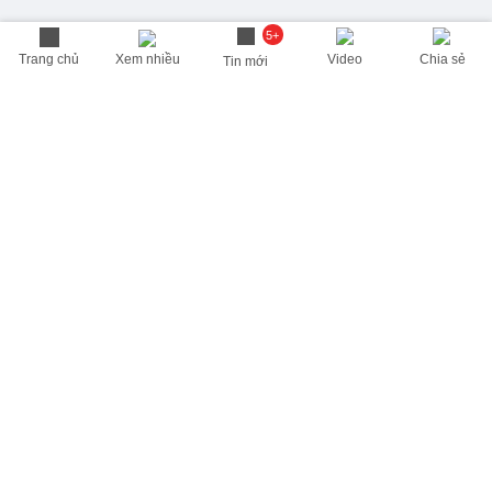
5+
Trang chủ
Xem nhiều
Video
Chia sẻ
Tin mới
THÔNG TIN HỮU ÍCH
Cập nhật nhanh các thông tin được quan tâm mỗi ngày
Lịch âm hôm nay